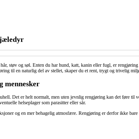
kjæledyr
 hår, støv og søl. Enten du har hund, katt, kanin eller fugl, er rengjør
g til en naturlig del av stellet, skaper du et rent, trygt og trivelig milj
og mennesker
uhell. Det er helt normalt, men uten jevnlig rengjøring kan det føre til v
tuelle helseplager som parasitter eller sår.
reaksjoner og en mer behagelig atmosfære. Rengjøring er derfor ikke bar