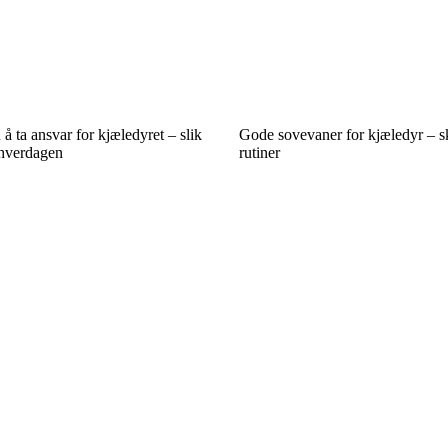
å ta ansvar for kjæledyret – slik
Gode sovevaner for kjæledyr – s
 hverdagen
rutiner