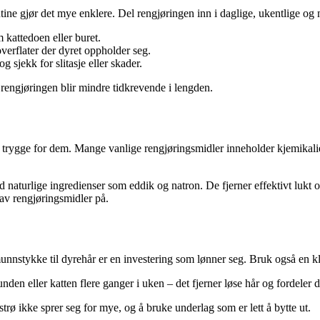
utine gjør det mye enklere. Del rengjøringen inn i daglige, ukentlige o
m kattedoen eller buret.
verflater der dyret oppholder seg.
 sjekk for slitasje eller skader.
 rengjøringen blir mindre tidkrevende i lengden.
 trygge for dem. Mange vanlige rengjøringsmidler inneholder kjemikalier
ed naturlige ingredienser som eddik og natron. De fjerner effektivt lukt 
r av rengjøringsmidler på.
nstykke til dyrehår er en investering som lønner seg. Bruk også en kle
n eller katten flere ganger i uken – det fjerner løse hår og fordeler de
strø ikke sprer seg for mye, og å bruke underlag som er lett å bytte ut.