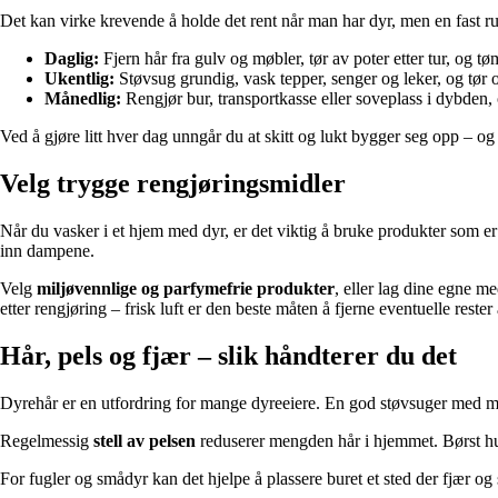
Det kan virke krevende å holde det rent når man har dyr, men en fast r
Daglig:
Fjern hår fra gulv og møbler, tør av poter etter tur, og tø
Ukentlig:
Støvsug grundig, vask tepper, senger og leker, og tør o
Månedlig:
Rengjør bur, transportkasse eller soveplass i dybden, og
Ved å gjøre litt hver dag unngår du at skitt og lukt bygger seg opp – og
Velg trygge rengjøringsmidler
Når du vasker i et hjem med dyr, er det viktig å bruke produkter som er
inn dampene.
Velg
miljøvennlige og parfymefrie produkter
, eller lag dine egne m
etter rengjøring – frisk luft er den beste måten å fjerne eventuelle reste
Hår, pels og fjær – slik håndterer du det
Dyrehår er en utfordring for mange dyreeiere. En god støvsuger med mun
Regelmessig
stell av pelsen
reduserer mengden hår i hjemmet. Børst hunde
For fugler og smådyr kan det hjelpe å plassere buret et sted der fjær og 