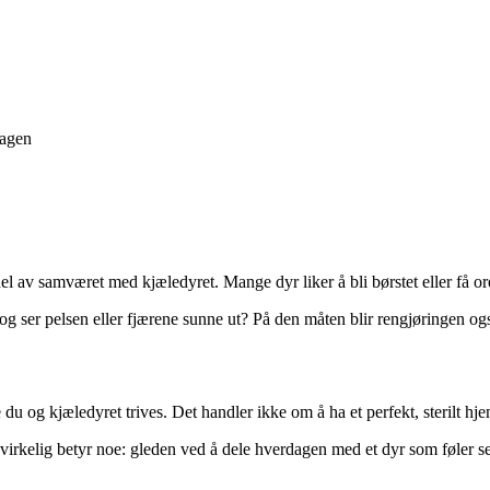
dagen
 del av samværet med kjæledyret. Mange dyr liker å bli børstet eller få 
g, og ser pelsen eller fjærene sunne ut? På den måten blir rengjøringen og
åde du og kjæledyret trives. Det handler ikke om å ha et perfekt, sterilt
 virkelig betyr noe: gleden ved å dele hverdagen med et dyr som føler seg