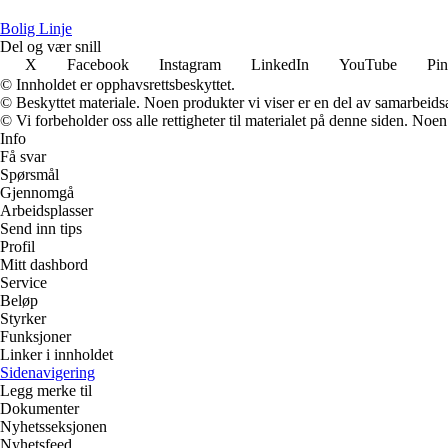
Bolig Linje
Del og vær snill
X
Facebook
Instagram
LinkedIn
YouTube
Pin
© Innholdet er opphavsrettsbeskyttet.
© Beskyttet materiale. Noen produkter vi viser er en del av samarbeid
© Vi forbeholder oss alle rettigheter til materialet på denne siden. Noe
Info
Få svar
Spørsmål
Gjennomgå
Arbeidsplasser
Send inn tips
Profil
Mitt dashbord
Service
Beløp
Styrker
Funksjoner
Linker i innholdet
Sidenavigering
Legg merke til
Dokumenter
Nyhetsseksjonen
Nyhetsfeed