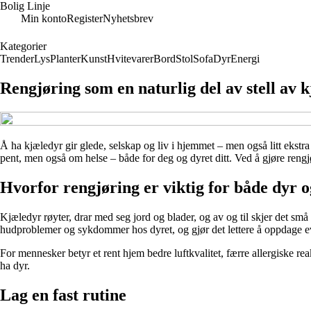
Bolig Linje
Min konto
Register
Nyhetsbrev
Kategorier
Trender
Lys
Planter
Kunst
Hvitevarer
Bord
Stol
Sofa
Dyr
Energi
Rengjøring som en naturlig del av stell av 
Å ha kjæledyr gir glede, selskap og liv i hjemmet – men også litt ekstra
pent, men også om helse – både for deg og dyret ditt. Ved å gjøre rengjørin
Hvorfor rengjøring er viktig for både dyr 
Kjæledyr røyter, drar med seg jord og blader, og av og til skjer det små 
hudproblemer og sykdommer hos dyret, og gjør det lettere å oppdage even
For mennesker betyr et rent hjem bedre luftkvalitet, færre allergiske 
ha dyr.
Lag en fast rutine