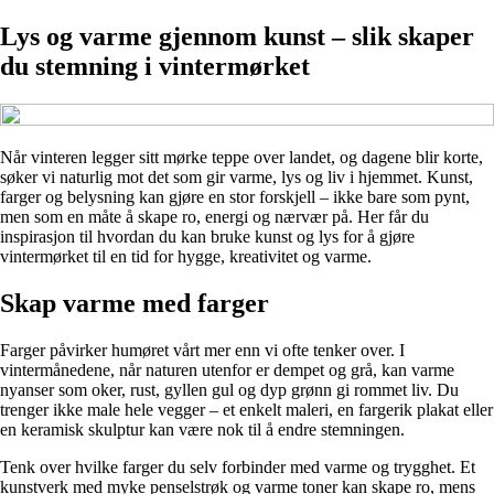
Lys og varme gjennom kunst – slik skaper
du stemning i vintermørket
Når vinteren legger sitt mørke teppe over landet, og dagene blir korte,
søker vi naturlig mot det som gir varme, lys og liv i hjemmet. Kunst,
farger og belysning kan gjøre en stor forskjell – ikke bare som pynt,
men som en måte å skape ro, energi og nærvær på. Her får du
inspirasjon til hvordan du kan bruke kunst og lys for å gjøre
vintermørket til en tid for hygge, kreativitet og varme.
Skap varme med farger
Farger påvirker humøret vårt mer enn vi ofte tenker over. I
vintermånedene, når naturen utenfor er dempet og grå, kan varme
nyanser som oker, rust, gyllen gul og dyp grønn gi rommet liv. Du
trenger ikke male hele vegger – et enkelt maleri, en fargerik plakat eller
en keramisk skulptur kan være nok til å endre stemningen.
Tenk over hvilke farger du selv forbinder med varme og trygghet. Et
kunstverk med myke penselstrøk og varme toner kan skape ro, mens