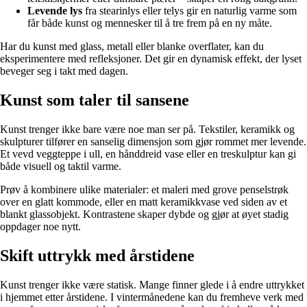
Levende lys
fra stearinlys eller telys gir en naturlig varme som
får både kunst og mennesker til å tre frem på en ny måte.
Har du kunst med glass, metall eller blanke overflater, kan du
eksperimentere med refleksjoner. Det gir en dynamisk effekt, der lyset
beveger seg i takt med dagen.
Kunst som taler til sansene
Kunst trenger ikke bare være noe man ser på. Tekstiler, keramikk og
skulpturer tilfører en sanselig dimensjon som gjør rommet mer levende.
Et vevd veggteppe i ull, en hånddreid vase eller en treskulptur kan gi
både visuell og taktil varme.
Prøv å kombinere ulike materialer: et maleri med grove penselstrøk
over en glatt kommode, eller en matt keramikkvase ved siden av et
blankt glassobjekt. Kontrastene skaper dybde og gjør at øyet stadig
oppdager noe nytt.
Skift uttrykk med årstidene
Kunst trenger ikke være statisk. Mange finner glede i å endre uttrykket
i hjemmet etter årstidene. I vintermånedene kan du fremheve verk med