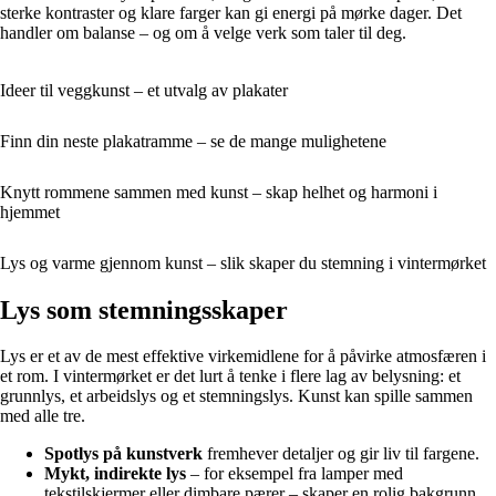
sterke kontraster og klare farger kan gi energi på mørke dager. Det
handler om balanse – og om å velge verk som taler til deg.
Ideer til veggkunst – et utvalg av plakater
Finn din neste plakatramme – se de mange mulighetene
Knytt rommene sammen med kunst – skap helhet og harmoni i
hjemmet
Lys og varme gjennom kunst – slik skaper du stemning i vintermørket
Lys som stemningsskaper
Lys er et av de mest effektive virkemidlene for å påvirke atmosfæren i
et rom. I vintermørket er det lurt å tenke i flere lag av belysning: et
grunnlys, et arbeidslys og et stemningslys. Kunst kan spille sammen
med alle tre.
Spotlys på kunstverk
fremhever detaljer og gir liv til fargene.
Mykt, indirekte lys
– for eksempel fra lamper med
tekstilskjermer eller dimbare pærer – skaper en rolig bakgrunn.