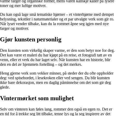
varme farger og organiske former, mens våren kanskje kaller på lysere
toner og mer luftige motiver.
Du kan også lage små tematiske hjørner – et vinterhjørne med dempet
belysning, tekstiler i naturmaterialer og et par utvalgte verk som gir ro.
Når lyset vender tilbake, kan du la rommet åpne seg igjen med nye
farger og motiver.
Gjør kunsten personlig
Den kunsten som virkelig skaper varme, er den som betyr noe for deg.
Det kan være et maleri du har kjøpt på en reise, et fotografi tatt av en
venn, eller et verk du har laget selv. Når kunsten har en historie, blir
den en del av hjemmets fortelling – og det merkes.
Heng gjerne verk som vekker minner, på steder der du ofte oppholder
deg: ved spisebordet, i lesekroken eller ved sengen. Da blir kunsten
ikke bare dekorasjon, men en daglig påminnelse om det som gir deg
glede.
Vintermørket som mulighet
Selv om vinteren kan føles lang, rommer den også en egen ro. Det er
en tid for å trekke seg litt tilbake, tenne lys og la seg inspirere av det