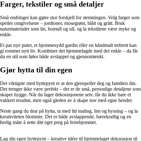
Farger, tekstiler og små detaljer
Små endringer kan gjøre stor forskjell for stemningen. Velg farger som
speiler omgivelsene – jordtoner, mosegrønt, blått og grått. Bruk
naturmaterialer som lin, bomull og ull, og la tekstilene være myke og
enkle.
Et par nye puter, et hjemmesydd gardin eller en håndmalt trebrett kan
gi rommet nytt liv. Kombiner det hjemmelagde med det enkle – da får
du en stil som føles både avslappet og gjennomtenkt.
Gjør hytta til din egen
Det viktigste med hyttepynt er at den gjenspeiler deg og familien din.
Det trenger ikke være perfekt – det er de små, personlige detaljene som
skaper hygge. Når du lager dekorasjonene selv, får du ikke bare et
vakkert resultat, men også gleden av å skape noe med egne hender.
Neste gang du drar på hytta, ta med litt maling, lim og hyssing – og la
kreativiteten blomstre. Det er både avslappende, bærekraftig og en
herlig måte å sette ditt eget preg på feriehjemmet.
Lag din egen hyttepynt – kreative idéer til hjemmelaget dekorasjon til