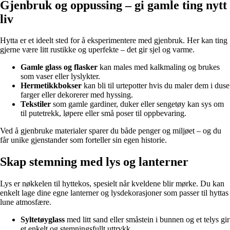
Gjenbruk og oppussing – gi gamle ting nytt
liv
Hytta er et ideelt sted for å eksperimentere med gjenbruk. Her kan ting
gjerne være litt rustikke og uperfekte – det gir sjel og varme.
Gamle glass og flasker
kan males med kalkmaling og brukes
som vaser eller lyslykter.
Hermetikkbokser
kan bli til urtepotter hvis du maler dem i duse
farger eller dekorerer med hyssing.
Tekstiler
som gamle gardiner, duker eller sengetøy kan sys om
til putetrekk, løpere eller små poser til oppbevaring.
Ved å gjenbruke materialer sparer du både penger og miljøet – og du
får unike gjenstander som forteller sin egen historie.
Skap stemning med lys og lanterner
Lys er nøkkelen til hyttekos, spesielt når kveldene blir mørke. Du kan
enkelt lage dine egne lanterner og lysdekorasjoner som passer til hyttas
lune atmosfære.
Syltetøyglass
med litt sand eller småstein i bunnen og et telys gir
et enkelt og stemningsfullt uttrykk.