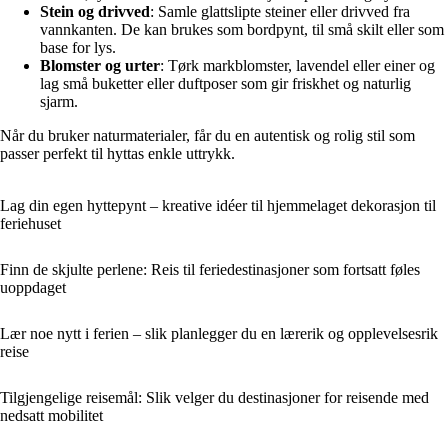
Stein og drivved
: Samle glattslipte steiner eller drivved fra
vannkanten. De kan brukes som bordpynt, til små skilt eller som
base for lys.
Blomster og urter
: Tørk markblomster, lavendel eller einer og
lag små buketter eller duftposer som gir friskhet og naturlig
sjarm.
Når du bruker naturmaterialer, får du en autentisk og rolig stil som
passer perfekt til hyttas enkle uttrykk.
Lag din egen hyttepynt – kreative idéer til hjemmelaget dekorasjon til
feriehuset
Finn de skjulte perlene: Reis til feriedestinasjoner som fortsatt føles
uoppdaget
Lær noe nytt i ferien – slik planlegger du en lærerik og opplevelsesrik
reise
Tilgjengelige reisemål: Slik velger du destinasjoner for reisende med
nedsatt mobilitet