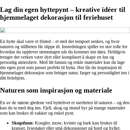
Lag din egen hyttepynt – kreative idéer til
hjemmelaget dekorasjon til feriehuset
En hytte skal være et fristed – et sted der tempoet senkes, og hvor
naturen og stillheten får slippe til. Innredningen spiller en stor rolle for
hvordan du opplever stemningen når du kommer inn døra. Heldigvis
trenger det verken være dyrt eller komplisert å skape en lun og
personlig atmosfære. Med litt fantasi og enkle materialer kan du lage
din egen pynt som passer perfekt til hytta. Her får du inspirasjon til
hjemmelaget dekorasjon som bringer natur, farger og personlighet inn i
ditt feriehjem.
Naturen som inspirasjon og materiale
En av de største gledene ved hyttelivet er nærheten til naturen – og den
kan du ta med deg inn. Fjell, skog og strand byr på mange materialer
som kan brukes til vakker og enkel pynt.
Skogsfunn
: Kongler, mose, kvister og bark kan brukes til
kranser, lysestaker eller små dekorasjoner på bord og hyller.