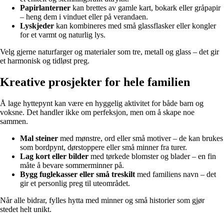
Papirlanterner
kan brettes av gamle kart, bokark eller gråpapir
– heng dem i vinduet eller på verandaen.
Lyskjeder
kan kombineres med små glassflasker eller kongler
for et varmt og naturlig lys.
Velg gjerne naturfarger og materialer som tre, metall og glass – det gir
et harmonisk og tidløst preg.
Kreative prosjekter for hele familien
Å lage hyttepynt kan være en hyggelig aktivitet for både barn og
voksne. Det handler ikke om perfeksjon, men om å skape noe
sammen.
Mal steiner
med mønstre, ord eller små motiver – de kan brukes
som bordpynt, dørstoppere eller små minner fra turer.
Lag kort eller bilder
med tørkede blomster og blader – en fin
måte å bevare sommerminner på.
Bygg fuglekasser eller små treskilt
med familiens navn – det
gir et personlig preg til uteområdet.
Når alle bidrar, fylles hytta med minner og små historier som gjør
stedet helt unikt.