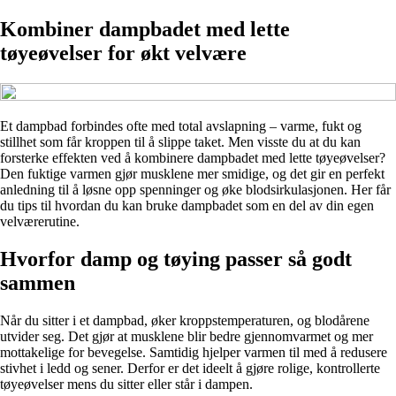
Kombiner dampbadet med lette
tøyeøvelser for økt velvære
Et dampbad forbindes ofte med total avslapning – varme, fukt og
stillhet som får kroppen til å slippe taket. Men visste du at du kan
forsterke effekten ved å kombinere dampbadet med lette tøyeøvelser?
Den fuktige varmen gjør musklene mer smidige, og det gir en perfekt
anledning til å løsne opp spenninger og øke blodsirkulasjonen. Her får
du tips til hvordan du kan bruke dampbadet som en del av din egen
velværerutine.
Hvorfor damp og tøying passer så godt
sammen
Når du sitter i et dampbad, øker kroppstemperaturen, og blodårene
utvider seg. Det gjør at musklene blir bedre gjennomvarmet og mer
mottakelige for bevegelse. Samtidig hjelper varmen til med å redusere
stivhet i ledd og sener. Derfor er det ideelt å gjøre rolige, kontrollerte
tøyeøvelser mens du sitter eller står i dampen.