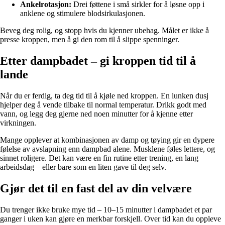
Ankelrotasjon:
Drei føttene i små sirkler for å løsne opp i
anklene og stimulere blodsirkulasjonen.
Beveg deg rolig, og stopp hvis du kjenner ubehag. Målet er ikke å
presse kroppen, men å gi den rom til å slippe spenninger.
Etter dampbadet – gi kroppen tid til å
lande
Når du er ferdig, ta deg tid til å kjøle ned kroppen. En lunken dusj
hjelper deg å vende tilbake til normal temperatur. Drikk godt med
vann, og legg deg gjerne ned noen minutter for å kjenne etter
virkningen.
Mange opplever at kombinasjonen av damp og tøying gir en dypere
følelse av avslapning enn dampbad alene. Musklene føles lettere, og
sinnet roligere. Det kan være en fin rutine etter trening, en lang
arbeidsdag – eller bare som en liten gave til deg selv.
Gjør det til en fast del av din velvære
Du trenger ikke bruke mye tid – 10–15 minutter i dampbadet et par
ganger i uken kan gjøre en merkbar forskjell. Over tid kan du oppleve