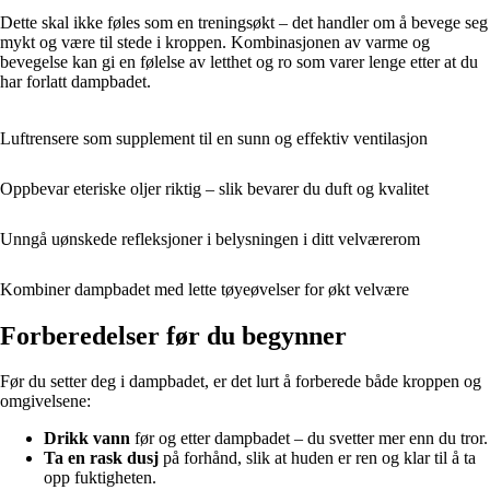
Dette skal ikke føles som en treningsøkt – det handler om å bevege seg
mykt og være til stede i kroppen. Kombinasjonen av varme og
bevegelse kan gi en følelse av letthet og ro som varer lenge etter at du
har forlatt dampbadet.
Luftrensere som supplement til en sunn og effektiv ventilasjon
Oppbevar eteriske oljer riktig – slik bevarer du duft og kvalitet
Unngå uønskede refleksjoner i belysningen i ditt velværerom
Kombiner dampbadet med lette tøyeøvelser for økt velvære
Forberedelser før du begynner
Før du setter deg i dampbadet, er det lurt å forberede både kroppen og
omgivelsene:
Drikk vann
før og etter dampbadet – du svetter mer enn du tror.
Ta en rask dusj
på forhånd, slik at huden er ren og klar til å ta
opp fuktigheten.