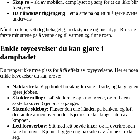
Skap ro
– slå av mobilen, demp lyset og sørg for at du ikke blir
forstyrret.
Ha håndklær tilgjengelig
– ett å sitte på og ett til å tørke svette
underveis.
Når du er klar, sett deg behagelig, lukk øynene og pust dypt. Bruk de
første minuttene på å venne deg til varmen og finne roen.
Enkle tøyeøvelser du kan gjøre i
dampbadet
Du trenger ikke mye plass for å få effekt av tøyeøvelsene. Her er noen
enkle bevegelser du kan prøve:
Nakkestrek:
Vipp hodet forsiktig fra side til side, og la tyngden
gjøre jobben.
Skulderrulling:
Løft skuldrene opp mot ørene, og rull dem
sakte bakover. Gjenta 5–6 ganger.
Sittende sidebøy:
Plasser den ene hånden på benken, og løft
den andre armen over hodet. Kjenn strekket langs siden av
kroppen.
Lett foroverbøy:
Sitt med lett bøyde knær, og la overkroppen
falle fremover. Kjenn at ryggen og baksiden av lårene strekker
seg.