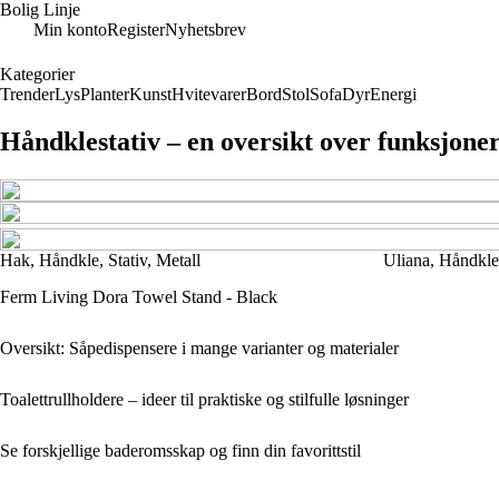
Bolig Linje
Min konto
Register
Nyhetsbrev
Kategorier
Trender
Lys
Planter
Kunst
Hvitevarer
Bord
Stol
Sofa
Dyr
Energi
Håndklestativ – en oversikt over funksjone
Hak, Håndkle, Stativ, Metall
Uliana, Håndkle
Ferm Living Dora Towel Stand - Black
Oversikt: Såpedispensere i mange varianter og materialer
Toalettrullholdere – ideer til praktiske og stilfulle løsninger
Se forskjellige baderomsskap og finn din favorittstil