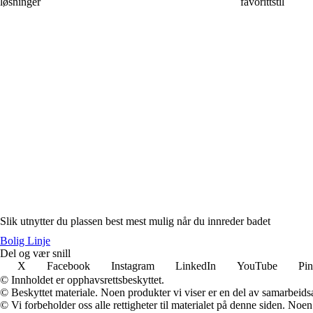
løsninger
favorittstil
Slik utnytter du plassen best mest mulig når du innreder badet
Bolig Linje
Del og vær snill
X
Facebook
Instagram
LinkedIn
YouTube
Pin
© Innholdet er opphavsrettsbeskyttet.
© Beskyttet materiale. Noen produkter vi viser er en del av samarbeid
© Vi forbeholder oss alle rettigheter til materialet på denne siden. Noe