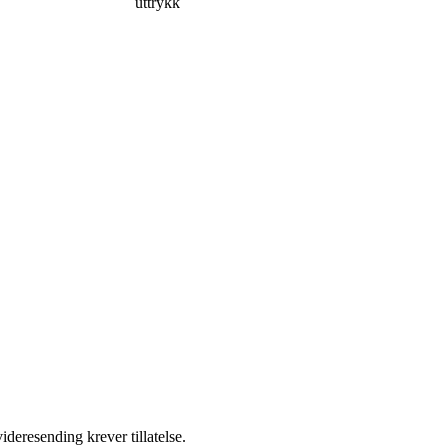
uttrykk
ideresending krever tillatelse.