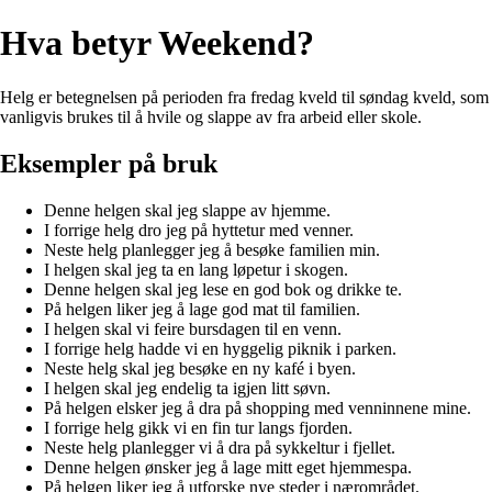
Hva betyr Weekend?
Helg er betegnelsen på perioden fra fredag kveld til søndag kveld, som
vanligvis brukes til å hvile og slappe av fra arbeid eller skole.
Eksempler på bruk
Denne helgen skal jeg slappe av hjemme.
I forrige helg dro jeg på hyttetur med venner.
Neste helg planlegger jeg å besøke familien min.
I helgen skal jeg ta en lang løpetur i skogen.
Denne helgen skal jeg lese en god bok og drikke te.
På helgen liker jeg å lage god mat til familien.
I helgen skal vi feire bursdagen til en venn.
I forrige helg hadde vi en hyggelig piknik i parken.
Neste helg skal jeg besøke en ny kafé i byen.
I helgen skal jeg endelig ta igjen litt søvn.
På helgen elsker jeg å dra på shopping med venninnene mine.
I forrige helg gikk vi en fin tur langs fjorden.
Neste helg planlegger vi å dra på sykkeltur i fjellet.
Denne helgen ønsker jeg å lage mitt eget hjemmespa.
På helgen liker jeg å utforske nye steder i nærområdet.