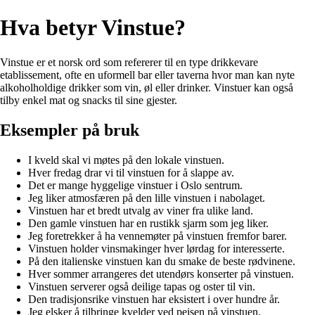
Hva betyr Vinstue?
Vinstue er et norsk ord som refererer til en type drikkevare
etablissement, ofte en uformell bar eller taverna hvor man kan nyte
alkoholholdige drikker som vin, øl eller drinker. Vinstuer kan også
tilby enkel mat og snacks til sine gjester.
Eksempler på bruk
I kveld skal vi møtes på den lokale vinstuen.
Hver fredag drar vi til vinstuen for å slappe av.
Det er mange hyggelige vinstuer i Oslo sentrum.
Jeg liker atmosfæren på den lille vinstuen i nabolaget.
Vinstuen har et bredt utvalg av viner fra ulike land.
Den gamle vinstuen har en rustikk sjarm som jeg liker.
Jeg foretrekker å ha vennemøter på vinstuen fremfor barer.
Vinstuen holder vinsmakinger hver lørdag for interesserte.
På den italienske vinstuen kan du smake de beste rødvinene.
Hver sommer arrangeres det utendørs konserter på vinstuen.
Vinstuen serverer også deilige tapas og oster til vin.
Den tradisjonsrike vinstuen har eksistert i over hundre år.
Jeg elsker å tilbringe kvelder ved peisen på vinstuen.