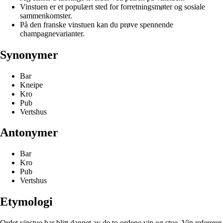
Vinstuen er et populært sted for forretningsmøter og sosiale
sammenkomster.
På den franske vinstuen kan du prøve spennende
champagnevarianter.
Synonymer
Bar
Kneipe
Kro
Pub
Vertshus
Antonymer
Bar
Kro
Pub
Vertshus
Etymologi
Ordet vinstue har blitt dannet av de to ordene vin og stue. Vin refererer