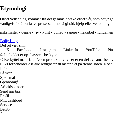
Etymologi
Ordet veiledning kommer fra det gammelnorske ordet vél, som betyr god 
vanligvis for å beskrive prosessen med å gi råd, hjelp eller veiledning ti
miksmaster
•
denne
•
-iv
•
kvist
•
bunad
•
sanere
•
fleksibel
•
fundamen
Bolig Linje
Del og vær snill
X
Facebook
Instagram
LinkedIn
YouTube
Pin
© Innholdet er opphavsrettsbeskyttet.
© Beskyttet materiale. Noen produkter vi viser er en del av samarbeid
© Vi forbeholder oss alle rettigheter til materialet på denne siden. Noe
Info
Få svar
Spørsmål
Gjennomgå
Arbeidsplasser
Send inn tips
Profil
Mitt dashbord
Service
Beløp