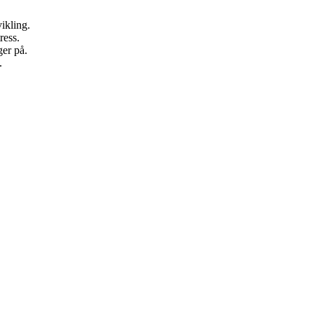
vikling.
ress.
ger på.
.