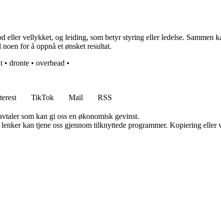
eller vellykket, og leiding, som betyr styring eller ledelse. Sammen ka
l noen for å oppnå et ønsket resultat.
t
•
dronte
•
overhead
•
terest
TikTok
Mail
RSS
savtaler som kan gi oss en økonomisk gevinst.
n lenker kan tjene oss gjennom tilknyttede programmer. Kopiering eller v