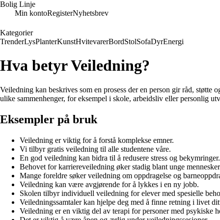
Bolig Linje
Min konto
Register
Nyhetsbrev
Kategorier
Trender
Lys
Planter
Kunst
Hvitevarer
Bord
Stol
Sofa
Dyr
Energi
Hva betyr Veiledning?
Veiledning kan beskrives som en prosess der en person gir råd, støtte o
ulike sammenhenger, for eksempel i skole, arbeidsliv eller personlig utv
Eksempler på bruk
Veiledning er viktig for å forstå komplekse emner.
Vi tilbyr gratis veiledning til alle studentene våre.
En god veiledning kan bidra til å redusere stress og bekymringer.
Behovet for karriereveiledning øker stadig blant unge mennesker
Mange foreldre søker veiledning om oppdragelse og barneoppdra
Veiledning kan være avgjørende for å lykkes i en ny jobb.
Skolen tilbyr individuell veiledning for elever med spesielle beho
Veiledningssamtaler kan hjelpe deg med å finne retning i livet dit
Veiledning er en viktig del av terapi for personer med psykiske 
Det er viktig å være åpen og ærlig under veiledningssesjoner.