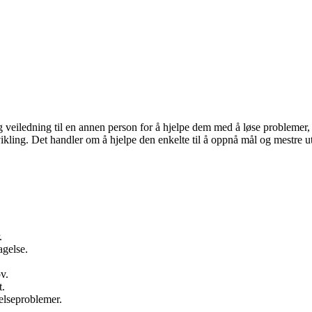
g veiledning til en annen person for å hjelpe dem med å løse problemer, 
ikling. Det handler om å hjelpe den enkelte til å oppnå mål og mestre ut
.
gelse.
v.
t.
helseproblemer.