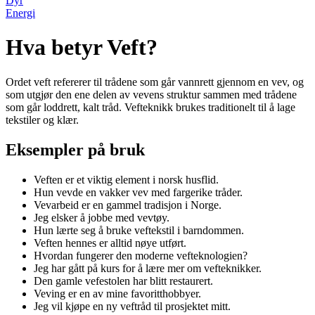
Dyr
Energi
Hva betyr Veft?
Ordet veft refererer til trådene som går vannrett gjennom en vev, og
som utgjør den ene delen av vevens struktur sammen med trådene
som går loddrett, kalt tråd. Vefteknikk brukes traditionelt til å lage
tekstiler og klær.
Eksempler på bruk
Veften er et viktig element i norsk husflid.
Hun vevde en vakker vev med fargerike tråder.
Vevarbeid er en gammel tradisjon i Norge.
Jeg elsker å jobbe med vevtøy.
Hun lærte seg å bruke veftekstil i barndommen.
Veften hennes er alltid nøye utført.
Hvordan fungerer den moderne vefteknologien?
Jeg har gått på kurs for å lære mer om vefteknikker.
Den gamle vefestolen har blitt restaurert.
Veving er en av mine favoritthobbyer.
Jeg vil kjøpe en ny veftråd til prosjektet mitt.