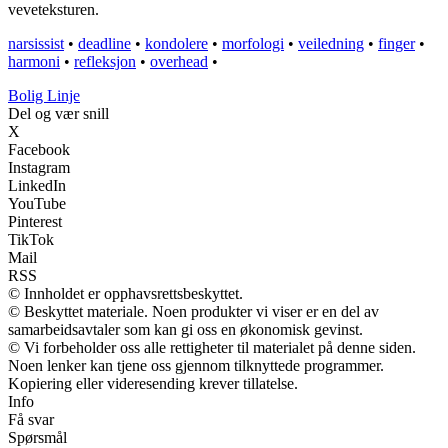
veveteksturen.
narsissist
•
deadline
•
kondolere
•
morfologi
•
veiledning
•
finger
•
harmoni
•
refleksjon
•
overhead
•
Bolig Linje
Del og vær snill
X
Facebook
Instagram
LinkedIn
YouTube
Pinterest
TikTok
Mail
RSS
© Innholdet er opphavsrettsbeskyttet.
© Beskyttet materiale. Noen produkter vi viser er en del av
samarbeidsavtaler som kan gi oss en økonomisk gevinst.
© Vi forbeholder oss alle rettigheter til materialet på denne siden.
Noen lenker kan tjene oss gjennom tilknyttede programmer.
Kopiering eller videresending krever tillatelse.
Info
Få svar
Spørsmål