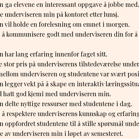
n ga elevene en interessant oppgave å jobbe med
e underviseren min på kontoret etter lunsj.
n vil holde en forelesning om emnet i morgen.
ig å kommunisere godt med underviseren din for å
 har lang erfaring innenfor faget sitt.
e stor pris på underviserens tilstedeværelse und
mellom underviseren og studentene var svært posi
 legger vekt på å skape en interaktiv læringssitu
id hatt god kjemi med underviseren min.
n delte nyttige ressurser med studentene i dag.
g å respektere underviserens kunnskap og erfaring
 oppfordret studentene til å stille spørsmål unde
e av underviseren min i løpet av semesteret.