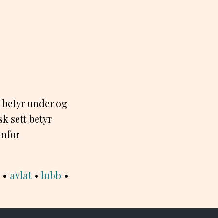
 betyr under og
k sett betyr
enfor
•
avlat
•
lubb
•