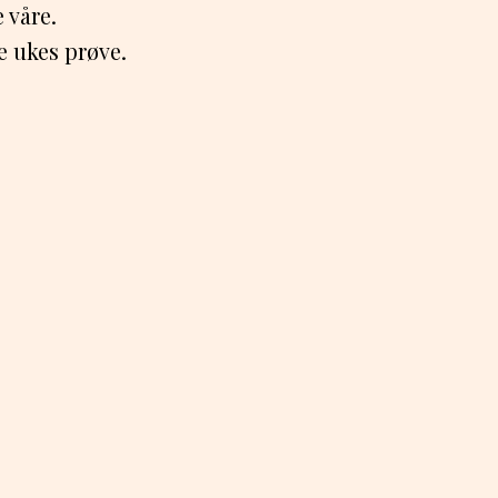
 våre.
e ukes prøve.