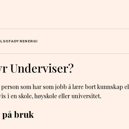
OL
SOFA
DYR
ENERGI
yr Underviser?
 person som har som jobb å lære bort kunnskap el
is i en skole, høyskole eller universitet.
 på bruk