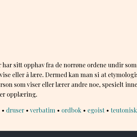
 har sitt opphav fra de norrøne ordene undir som
 vise eller å lære. Dermed kan man si at etymologis
rson som viser eller lærer andre noe, spesielt inn
er opplæring.
•
druser
•
verbatim
•
ordbok
•
egoist
•
teutonisk