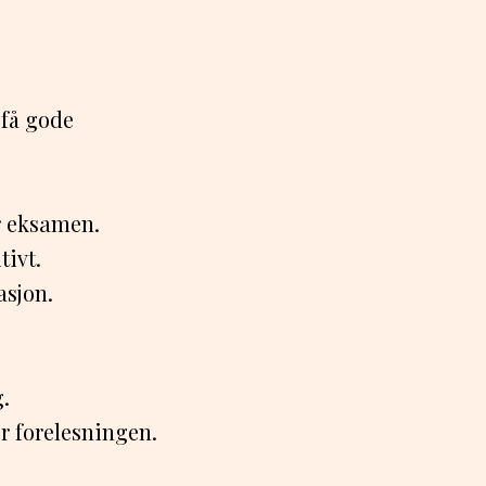
.
 få gode
er eksamen.
tivt.
asjon.
.
r forelesningen.