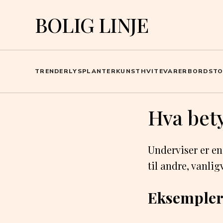
BOLIG LINJE
TRENDER
LYS
PLANTER
KUNST
HVITEVARER
BORD
ST
Hva bet
Underviser er en
til andre, vanligv
Eksempler