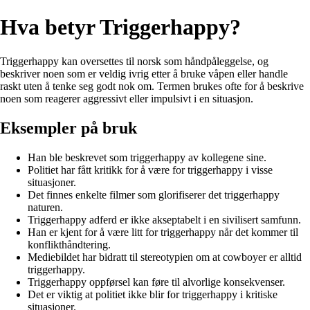
Hva betyr Triggerhappy?
Triggerhappy kan oversettes til norsk som håndpåleggelse, og
beskriver noen som er veldig ivrig etter å bruke våpen eller handle
raskt uten å tenke seg godt nok om. Termen brukes ofte for å beskrive
noen som reagerer aggressivt eller impulsivt i en situasjon.
Eksempler på bruk
Han ble beskrevet som triggerhappy av kollegene sine.
Politiet har fått kritikk for å være for triggerhappy i visse
situasjoner.
Det finnes enkelte filmer som glorifiserer det triggerhappy
naturen.
Triggerhappy adferd er ikke akseptabelt i en sivilisert samfunn.
Han er kjent for å være litt for triggerhappy når det kommer til
konflikthåndtering.
Mediebildet har bidratt til stereotypien om at cowboyer er alltid
triggerhappy.
Triggerhappy oppførsel kan føre til alvorlige konsekvenser.
Det er viktig at politiet ikke blir for triggerhappy i kritiske
situasjoner.