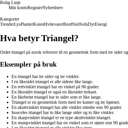
Bolig Linje
Min konto
Register
Nyhetsbrev
Kategorier
Trender
Lys
Planter
Kunst
Hvitevarer
Bord
Stol
Sofa
Dyr
Energi
Hva betyr Triangel?
Ordet triangel på norsk refererer til en geometrisk form med tre sider o
Eksempler på bruk
En triangel har tre sider og tre vinkler.
I en likesidet triangel er alle sidene like lange.
En rettvinklet triangel har en vinkel på 90 grader.
En likesidet triangel er også en likesidet trekant.
En likebeint triangel har to sider som er like lange.
Triangel er en geometrisk form med tre kanter og tre hjørner.
En akuttvinklet triangel har alle vinkler mindre enn 90 grader.
Isosceles triangel har to like lange sider og to like vinkler.
En skarpvinklet triangel er en type akuttvinklet triangel.
En stumpvinklet triangel har en vinkel som er større enn 90 grade
I en likesidet triangel er alle vinkler like store.