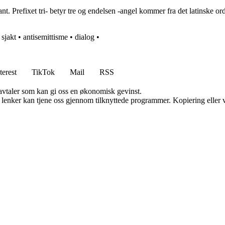
t. Prefixet tri- betyr tre og endelsen -angel kommer fra det latinske ord
•
sjakt
•
antisemittisme
•
dialog
•
terest
TikTok
Mail
RSS
savtaler som kan gi oss en økonomisk gevinst.
n lenker kan tjene oss gjennom tilknyttede programmer. Kopiering eller v