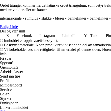
Ordet triangel kommer fra det latinske ordet triangulum, som betyr trekan
med tre vinkler eller tre kanter.
internasjonale
•
stimulus
•
slukke
•
bleser
•
bannefinger
•
bannefinger
Bolig Linje
Del og vær snill
X
Facebook
Instagram
LinkedIn
YouTube
Pin
© Innholdet er opphavsrettsbeskyttet.
© Beskyttet materiale. Noen produkter vi viser er en del av samarbeid
© Vi forbeholder oss alle rettigheter til materialet på denne siden. Noe
Info
Få svar
Spørsmål
Gjennomgå
Arbeidsplasser
Send inn tips
Profil
Mitt dashbord
Service
Beløp
Styrker
Funksjoner
Linker i innholdet