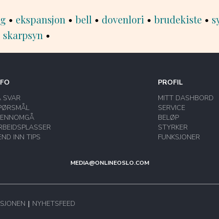
ig
•
ekspansjon
•
bell
•
dovenlori
•
brudekiste
•
s
•
skarpsyn
•
NFO
PROFIL
Å SVAR
MITT DASHBORD
PØRSMÅL
SERVICE
JENNOMGÅ
BELØP
RBEIDSPLASSER
STYRKER
END INN TIPS
FUNKSJONER
MEDIA@ONLINEOSLO.COM
SJONEN
NYHETSFEED