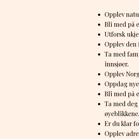
Opplev natu
Bli med på 
Utforsk ukje
Opplev den 
Ta med fami
innsjøer.
Opplev Norg
Oppdag nye o
Bli med på e
Ta med deg 
øyeblikkene
Er du klar f
Opplev adren