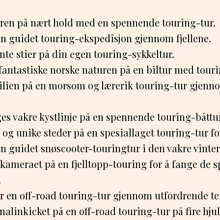
ren på nært hold med en spennende touring-tur.
en guidet touring-ekspedisjon gjennom fjellene.
nte stier på din egen touring-sykkeltur.
fantastiske norske naturen på en biltur med tour
lien på en morsom og lærerik touring-tur gjenn
es vakre kystlinje på en spennende touring-båttur
g unike steder på en spesiallaget touring-tur fo
n guidet snøscooter-touringtur i den vakre vinte
kameraet på en fjelltopp-touring for å fange de 
.
or en off-road touring-tur gjennom utfordrende t
alinkicket på en off-road touring-tur på fire hjul