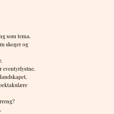
ing som tema.
om skoger og
.
r eventyrlystne.
rlandskapet.
spektakulære
erreng?
.