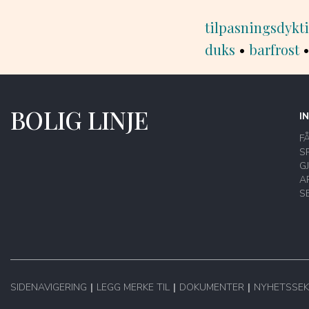
tilpasningsdykt
duks
•
barfrost
BOLIG LINJE
I
F
S
G
A
S
SIDENAVIGERING
LEGG MERKE TIL
DOKUMENTER
NYHETSSEK