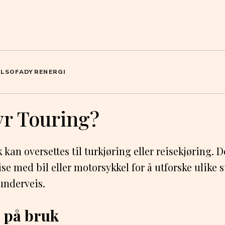
OL
SOFA
DYR
ENERGI
yr Touring?
kan oversettes til turkjøring eller reisekjøring. D
eise med bil eller motorsykkel for å utforske ulike
underveis.
 på bruk