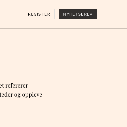
REGISTER
NYHETSBREV
et refererer
 steder og oppleve