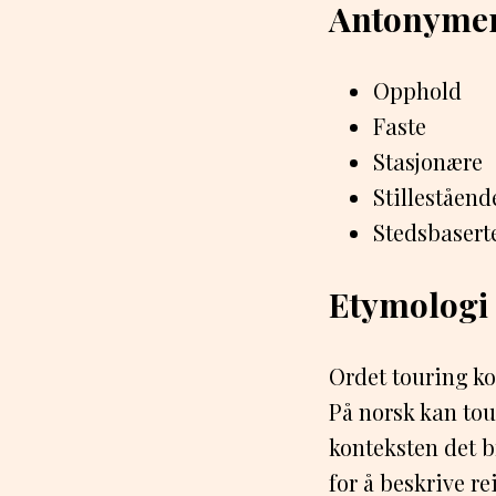
Antonyme
Opphold
Faste
Stasjonære
Stilleståend
Stedsbasert
Etymologi
Ordet touring ko
På norsk kan tour
konteksten det b
for å beskrive re