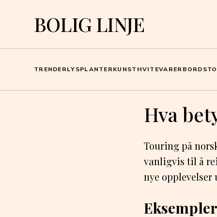
BOLIG LINJE
TRENDER
LYS
PLANTER
KUNST
HVITEVARER
BORD
ST
Hva bet
Touring på norsk 
vanligvis til å r
nye opplevelser 
Eksempler