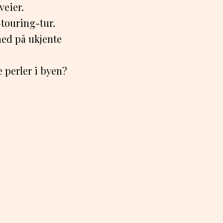
veier.
touring-tur.
med på ukjente
e perler i byen?