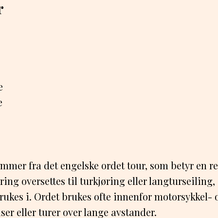
r
e
e
mmer fra det engelske ordet tour, som betyr en reis
ing oversettes til turkjøring eller langturseiling
rukes i. Ordet brukes ofte innenfor motorsykkel-
iser eller turer over lange avstander.