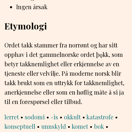
Ingen årsak
Etymologi
Ordet takk stammer fra norrønt og har sitt
opphav i det gammelnorske ordet þǫkk, som
betyr takknemlighet eller erkjennelse av en
tjeneste eller velvilje. På moderne norsk blir
takk brukt som en uttrykk for takknemlighet,
anerkjennelse eller som en høflig måte å si ja
til en forespørsel eller tilbud.
lerret
•
sodomi
•
-is
•
okkult
•
katastrofe
•
konseptuell
•
unnskyld
•
komet
•
bok
•