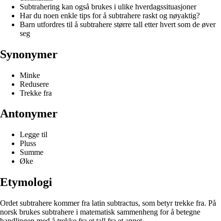
Subtrahering kan også brukes i ulike hverdagssituasjoner
Har du noen enkle tips for å subtrahere raskt og nøyaktig?
Barn utfordres til å subtrahere større tall etter hvert som de øver
seg
Synonymer
Minke
Redusere
Trekke fra
Antonymer
Legge til
Pluss
Summe
Øke
Etymologi
Ordet subtrahere kommer fra latin subtractus, som betyr trekke fra. På
norsk brukes subtrahere i matematisk sammenheng for å betegne
handlingen med å trekke fra et tall fra et annet.