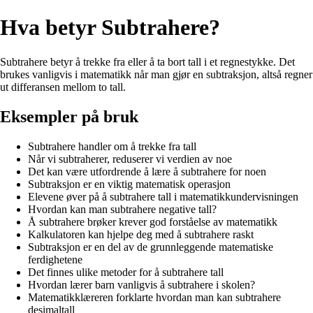
Hva betyr Subtrahere?
Subtrahere betyr å trekke fra eller å ta bort tall i et regnestykke. Det
brukes vanligvis i matematikk når man gjør en subtraksjon, altså regner
ut differansen mellom to tall.
Eksempler på bruk
Subtrahere handler om å trekke fra tall
Når vi subtraherer, reduserer vi verdien av noe
Det kan være utfordrende å lære å subtrahere for noen
Subtraksjon er en viktig matematisk operasjon
Elevene øver på å subtrahere tall i matematikkundervisningen
Hvordan kan man subtrahere negative tall?
Å subtrahere brøker krever god forståelse av matematikk
Kalkulatoren kan hjelpe deg med å subtrahere raskt
Subtraksjon er en del av de grunnleggende matematiske
ferdighetene
Det finnes ulike metoder for å subtrahere tall
Hvordan lærer barn vanligvis å subtrahere i skolen?
Matematikklæreren forklarte hvordan man kan subtrahere
desimaltall