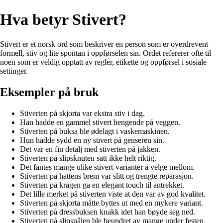
Hva betyr Stivert?
Stivert er et norsk ord som beskriver en person som er overdrevent
formell, stiv og lite spontan i oppførselen sin. Ordet refererer ofte til
noen som er veldig opptatt av regler, etikette og oppførsel i sosiale
settinger.
Eksempler på bruk
Stiverten på skjorta var ekstra stiv i dag.
Han hadde en gammel stivert hengende på veggen.
Stiverten på buksa ble ødelagt i vaskemaskinen.
Hun hadde sydd en ny stivert på genseren sin.
Det var en fin detalj med stiverten på jakken.
Stiverten på slipsknuten satt ikke helt riktig.
Det fantes mange ulike stivert-varianter å velge mellom.
Stiverten på hattens brem var slitt og trengte reparasjon.
Stiverten på kragen ga en elegant touch til antrekket.
Det lille merket på stiverten viste at den var av god kvalitet.
Stiverten på skjorta måtte byttes ut med en mykere variant.
Stiverten på dressbuksen knakk idet han bøyde seg ned.
Stiverten på slipsnålen ble beundret av mange under festen.