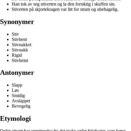
Han tok av seg stiverten og la den forsiktig i skuffen sin.
Stiverten på skjortekragen var litt for stram og ubehagelig.
Synonymer
Stiv
Stivbent
Stivnakket
Stivnakk
Rigid
Stivbeint
Antonymer
Slapp
Løs
Smidig
Avslappet
Bevegelig
Etymologi
Ordet stivert har opprinnelse fra det tyske ordet Stiefvater, som betyr