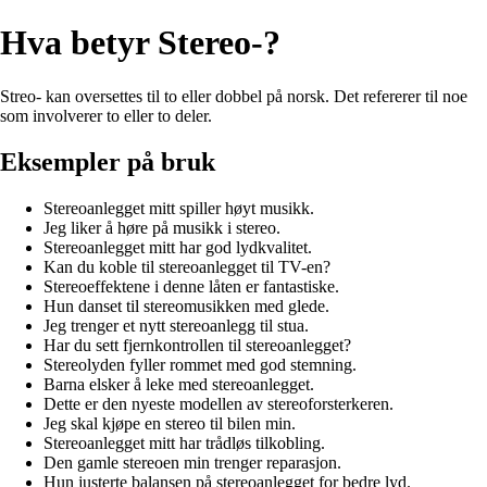
Hva betyr Stereo-?
Streo- kan oversettes til to eller dobbel på norsk. Det refererer til noe
som involverer to eller to deler.
Eksempler på bruk
Stereoanlegget mitt spiller høyt musikk.
Jeg liker å høre på musikk i stereo.
Stereoanlegget mitt har god lydkvalitet.
Kan du koble til stereoanlegget til TV-en?
Stereoeffektene i denne låten er fantastiske.
Hun danset til stereomusikken med glede.
Jeg trenger et nytt stereoanlegg til stua.
Har du sett fjernkontrollen til stereoanlegget?
Stereolyden fyller rommet med god stemning.
Barna elsker å leke med stereoanlegget.
Dette er den nyeste modellen av stereoforsterkeren.
Jeg skal kjøpe en stereo til bilen min.
Stereoanlegget mitt har trådløs tilkobling.
Den gamle stereoen min trenger reparasjon.
Hun justerte balansen på stereoanlegget for bedre lyd.