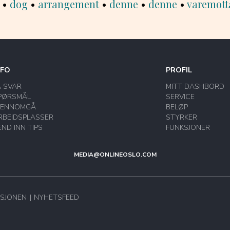
•
dog
•
arrangement
•
denne
•
denne
•
varemott
NFO
PROFIL
Å SVAR
MITT DASHBORD
PØRSMÅL
SERVICE
JENNOMGÅ
BELØP
RBEIDSPLASSER
STYRKER
END INN TIPS
FUNKSJONER
MEDIA@ONLINEOSLO.COM
SJONEN
NYHETSFEED