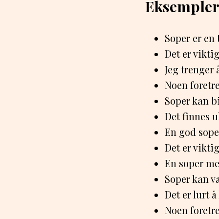
Eksempler
Soper er en
Det er vikti
Jeg trenger 
Noen foretr
Soper kan bi
Det finnes ul
En god soper
Det er viktig
En soper me
Soper kan væ
Det er lurt å
Noen foretr