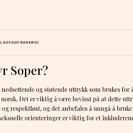
OL
SOFA
DYR
ENERGI
yr Soper?
t nedsettende og støtende uttrykk som brukes for å 
orsk. Det er viktig å være bevisst på at dette uttr
og respektløst, og det anbefales å unngå å bruke
 seksuelle orienteringer er viktig for et inkluder