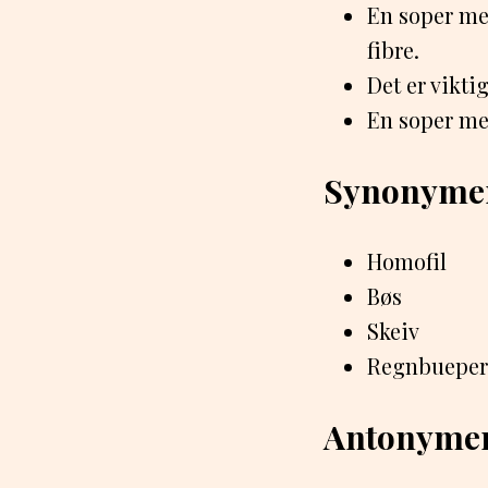
En soper me
fibre.
Det er vikti
En soper med
Synonyme
Homofil
Bøs
Skeiv
Regnbueper
Antonyme