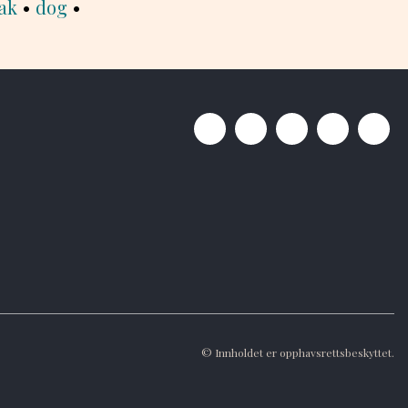
ak
•
dog
•
© Innholdet er opphavsrettsbeskyttet.