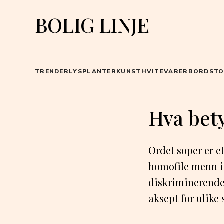
BOLIG LINJE
TRENDER
LYS
PLANTER
KUNST
HVITEVARER
BORD
ST
Hva bet
Ordet soper er e
homofile menn i n
diskriminerende 
aksept for ulike