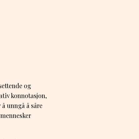
settende og
ativ konnotasjon,
r å unngå å såre
or mennesker