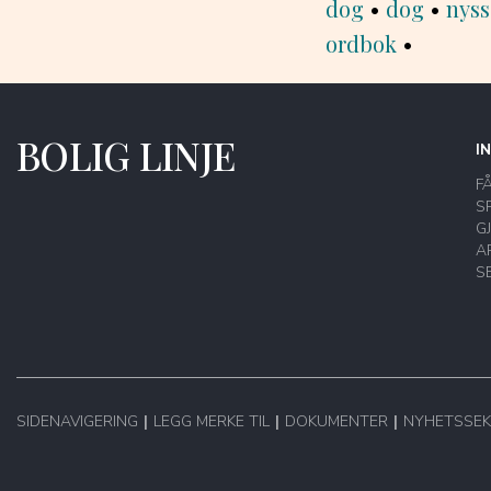
dog
•
dog
•
nyss
ordbok
•
BOLIG LINJE
I
F
S
G
A
S
SIDENAVIGERING
LEGG MERKE TIL
DOKUMENTER
NYHETSSEK