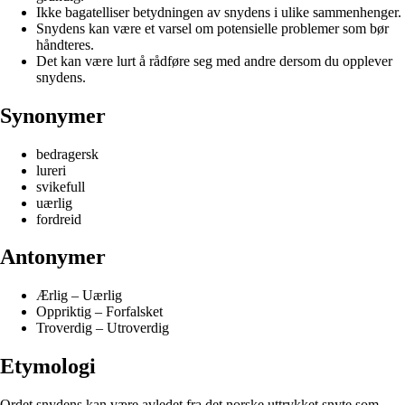
Ikke bagatelliser betydningen av snydens i ulike sammenhenger.
Snydens kan være et varsel om potensielle problemer som bør
håndteres.
Det kan være lurt å rådføre seg med andre dersom du opplever
snydens.
Synonymer
bedragersk
lureri
svikefull
uærlig
fordreid
Antonymer
Ærlig – Uærlig
Oppriktig – Forfalsket
Troverdig – Utroverdig
Etymologi
Ordet snydens kan være avledet fra det norske uttrykket snyte som