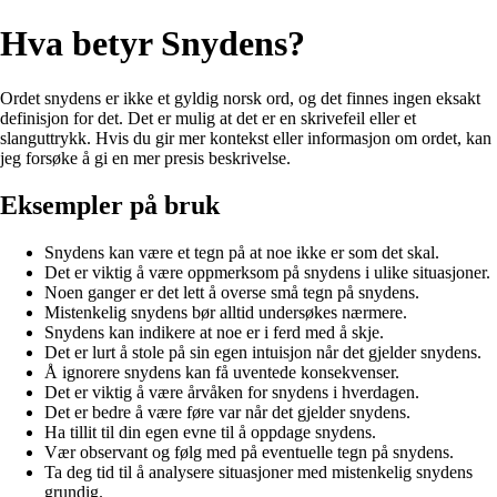
Hva betyr Snydens?
Ordet snydens er ikke et gyldig norsk ord, og det finnes ingen eksakt
definisjon for det. Det er mulig at det er en skrivefeil eller et
slanguttrykk. Hvis du gir mer kontekst eller informasjon om ordet, kan
jeg forsøke å gi en mer presis beskrivelse.
Eksempler på bruk
Snydens kan være et tegn på at noe ikke er som det skal.
Det er viktig å være oppmerksom på snydens i ulike situasjoner.
Noen ganger er det lett å overse små tegn på snydens.
Mistenkelig snydens bør alltid undersøkes nærmere.
Snydens kan indikere at noe er i ferd med å skje.
Det er lurt å stole på sin egen intuisjon når det gjelder snydens.
Å ignorere snydens kan få uventede konsekvenser.
Det er viktig å være årvåken for snydens i hverdagen.
Det er bedre å være føre var når det gjelder snydens.
Ha tillit til din egen evne til å oppdage snydens.
Vær observant og følg med på eventuelle tegn på snydens.
Ta deg tid til å analysere situasjoner med mistenkelig snydens
grundig.