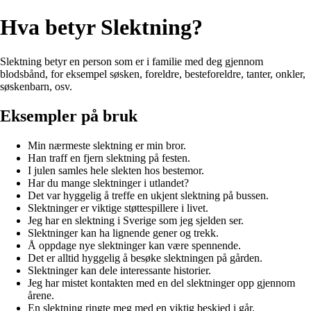
Hva betyr Slektning?
Slektning betyr en person som er i familie med deg gjennom
blodsbånd, for eksempel søsken, foreldre, besteforeldre, tanter, onkler,
søskenbarn, osv.
Eksempler på bruk
Min nærmeste slektning er min bror.
Han traff en fjern slektning på festen.
I julen samles hele slekten hos bestemor.
Har du mange slektninger i utlandet?
Det var hyggelig å treffe en ukjent slektning på bussen.
Slektninger er viktige støttespillere i livet.
Jeg har en slektning i Sverige som jeg sjelden ser.
Slektninger kan ha lignende gener og trekk.
Å oppdage nye slektninger kan være spennende.
Det er alltid hyggelig å besøke slektningen på gården.
Slektninger kan dele interessante historier.
Jeg har mistet kontakten med en del slektninger opp gjennom
årene.
En slektning ringte meg med en viktig beskjed i går.