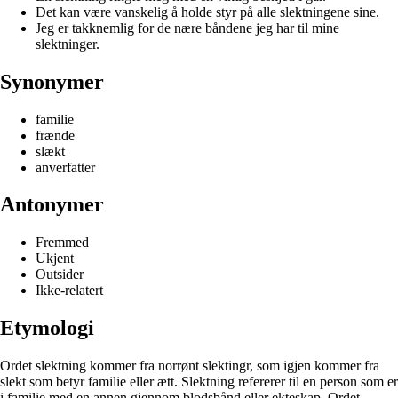
Det kan være vanskelig å holde styr på alle slektningene sine.
Jeg er takknemlig for de nære båndene jeg har til mine
slektninger.
Synonymer
familie
frænde
slækt
anverfatter
Antonymer
Fremmed
Ukjent
Outsider
Ikke-relatert
Etymologi
Ordet slektning kommer fra norrønt slektingr, som igjen kommer fra
slekt som betyr familie eller ætt. Slektning refererer til en person som er
i familie med en annen gjennom blodsbånd eller ekteskap. Ordet