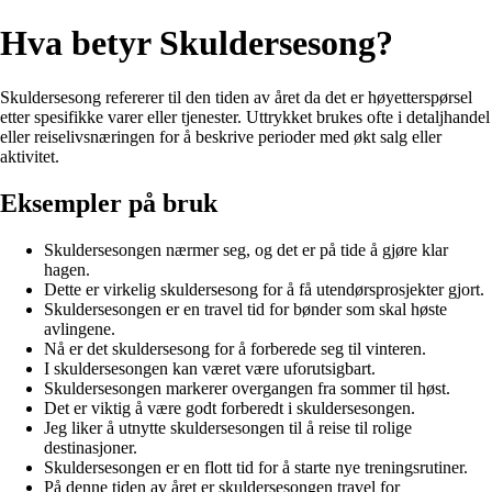
Hva betyr Skuldersesong?
Skuldersesong refererer til den tiden av året da det er høyetterspørsel
etter spesifikke varer eller tjenester. Uttrykket brukes ofte i detaljhandel
eller reiselivsnæringen for å beskrive perioder med økt salg eller
aktivitet.
Eksempler på bruk
Skuldersesongen nærmer seg, og det er på tide å gjøre klar
hagen.
Dette er virkelig skuldersesong for å få utendørsprosjekter gjort.
Skuldersesongen er en travel tid for bønder som skal høste
avlingene.
Nå er det skuldersesong for å forberede seg til vinteren.
I skuldersesongen kan været være uforutsigbart.
Skuldersesongen markerer overgangen fra sommer til høst.
Det er viktig å være godt forberedt i skuldersesongen.
Jeg liker å utnytte skuldersesongen til å reise til rolige
destinasjoner.
Skuldersesongen er en flott tid for å starte nye treningsrutiner.
På denne tiden av året er skuldersesongen travel for