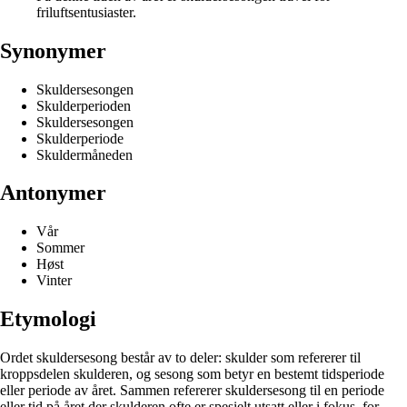
friluftsentusiaster.
Synonymer
Skuldersesongen
Skulderperioden
Skuldersesongen
Skulderperiode
Skuldermåneden
Antonymer
Vår
Sommer
Høst
Vinter
Etymologi
Ordet skuldersesong består av to deler: skulder som refererer til
kroppsdelen skulderen, og sesong som betyr en bestemt tidsperiode
eller periode av året. Sammen refererer skuldersesong til en periode
eller tid på året der skulderen ofte er spesielt utsatt eller i fokus, for