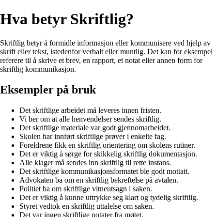
Hva betyr Skriftlig?
Skriftlig betyr å formidle informasjon eller kommunisere ved hjelp av
skrift eller tekst, istedenfor verbalt eller muntlig. Det kan for eksempel
referere til å skrive et brev, en rapport, et notat eller annen form for
skriftlig kommunikasjon.
Eksempler på bruk
Det skriftlige arbeidet må leveres innen fristen.
Vi ber om at alle henvendelser sendes skriftlig.
Det skriftlige materiale var godt gjennomarbeidet.
Skolen har innført skriftlige prøver i enkelte fag.
Foreldrene fikk en skriftlig orientering om skolens rutiner.
Det er viktig å sørge for skikkelig skriftlig dokumentasjon.
Alle klager må sendes inn skriftlig til rette instans.
Det skriftlige kommunikasjonsformatet ble godt mottatt.
Advokaten ba om en skriftlig bekreftelse på avtalen.
Politiet ba om skriftlige vitneutsagn i saken.
Det er viktig å kunne uttrykke seg klart og tydelig skriftlig.
Styret vedtok en skriftlig uttalelse om saken.
Det var ingen skriftlige notater fra møtet.