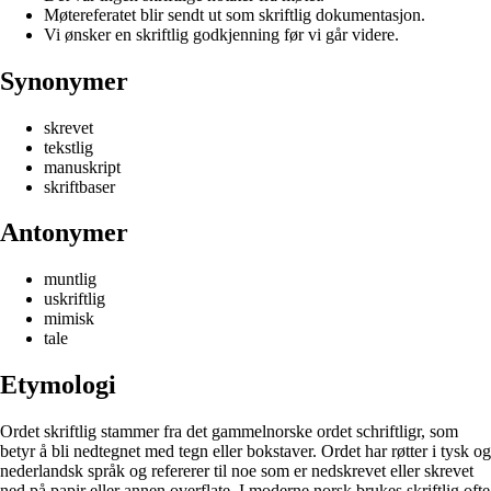
Møtereferatet blir sendt ut som skriftlig dokumentasjon.
Vi ønsker en skriftlig godkjenning før vi går videre.
Synonymer
skrevet
tekstlig
manuskript
skriftbaser
Antonymer
muntlig
uskriftlig
mimisk
tale
Etymologi
Ordet skriftlig stammer fra det gammelnorske ordet schriftligr, som
betyr å bli nedtegnet med tegn eller bokstaver. Ordet har røtter i tysk og
nederlandsk språk og refererer til noe som er nedskrevet eller skrevet
ned på papir eller annen overflate. I moderne norsk brukes skriftlig ofte