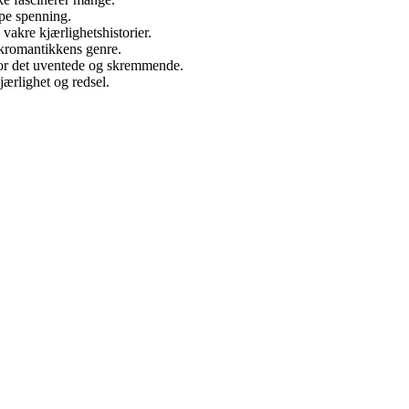
ape spenning.
vakre kjærlighetshistorier.
kkromantikkens genre.
 for det uventede og skremmende.
ærlighet og redsel.