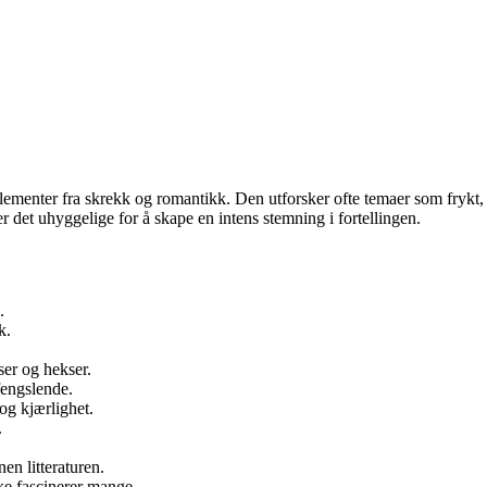
elementer fra skrekk og romantikk. Den utforsker ofte temaer som frykt,
 det uhyggelige for å skape en intens stemning i fortellingen.
.
k.
er og hekser.
engslende.
og kjærlighet.
.
en litteraturen.
ke fascinerer mange.