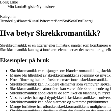
Bolig Linje
Min konto
Register
Nyhetsbrev
Kategorier
Trender
Lys
Planter
Kunst
Hvitevarer
Bord
Stol
Sofa
Dyr
Energi
Hva betyr Skrekkromantikk?
Skrekkromantikk er en litterær eller filmatisk sjanger som kombinerer 
Skrekkromantikk kan også innebære elementer av det overnaturlige eller
Eksempler på bruk
Skrekkromantikk er en sjanger som blander romantikk og skrekk
Mange blir tiltrukket av skrekkromantikkens spenning og mystik
Noen filmer og bøker utforsker temaer innen skrekkromantikk.
Skrekkromantikk kan inkludere elementer som vampyrer, spøkels
Skrekkromantikkens atmosfære kan være både skremmende og f
Skrekkromantikk appellerer til de som liker en blanding av frykt 
Visse tv-serier har også dypdykket i skrekkromantikkens univers
Skrekkromantikk kan både sjarmere og skremme publikummet.
Mange forfattere har utforsket skrekkromantikkens muligheter inn
Skrekkromantikkens dualitet mellom det skumle og det romantis