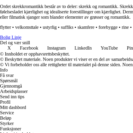
Ordet skrekkromantikk består av to deler: skrekk og romantikk. Skrekk
følelsesladet kjærlighet og idealiserte forestillinger om kjærlighet. De
eller filmatisk sjanger som blander elementer av grøsser og romantikk.
flytter
•
velkomsttale
•
ustyrlig
•
suffiks
•
skamfere
•
forebygge
•
rine
•
Bolig Linje
Del og vær snill
X
Facebook
Instagram
LinkedIn
YouTube
Pin
© Innholdet er opphavsrettsbeskyttet.
© Beskyttet materiale. Noen produkter vi viser er en del av samarbeid
© Vi forbeholder oss alle rettigheter til materialet på denne siden. Noe
Info
Få svar
Spørsmål
Gjennomgå
Arbeidsplasser
Send inn tips
Profil
Mitt dashbord
Service
Beløp
Styrker
Funksjoner