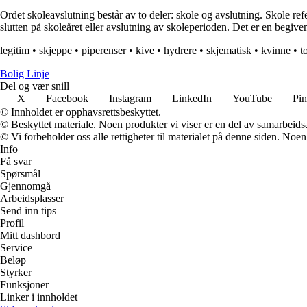
Ordet skoleavslutning består av to deler: skole og avslutning. Skole ref
slutten på skoleåret eller avslutning av skoleperioden. Det er en begiv
legitim
•
skjeppe
•
piperenser
•
kive
•
hydrere
•
skjematisk
•
kvinne
•
t
Bolig Linje
Del og vær snill
X
Facebook
Instagram
LinkedIn
YouTube
Pin
© Innholdet er opphavsrettsbeskyttet.
© Beskyttet materiale. Noen produkter vi viser er en del av samarbeid
© Vi forbeholder oss alle rettigheter til materialet på denne siden. Noe
Info
Få svar
Spørsmål
Gjennomgå
Arbeidsplasser
Send inn tips
Profil
Mitt dashbord
Service
Beløp
Styrker
Funksjoner
Linker i innholdet