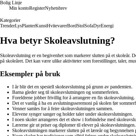
Bolig Linje
Min konto
Register
Nyhetsbrev
Kategorier
Trender
Lys
Planter
Kunst
Hvitevarer
Bord
Stol
Sofa
Dyr
Energi
Hva betyr Skoleavslutning?
Skoleavslutning er en begivenhet som markerer slutten på et skoleår. De
på skoleåret. Det kan være ulike aktiviteter som forestillinger, taler, m
Eksempler på bruk
I år blir det en spesiell skoleavslutning på grunn av pandemien.
Barna gleder seg til skoleavslutningen og sommerferien.
Foreldrene jobber frivillig for å arrangere en fin skoleavslutning.
Det er vanlig å ha en avslutningsseremoni på skolen før sommerf
Venner samles for å feire skoleavslutningen sammen.
Elevene synger sanger og holder taler under skoleavslutningen.
I noen skoler arrangeres det et show i forbindelse med skoleavsl
Lærerne gir ut priser og diplomer til elever på skoleavslutningen.
Skoleavslutningen markerer slutten på et læreår og begynnelsen p
Noen skoler har tradisjoner som alltid følges under skoleavslutni