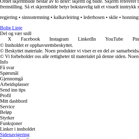
Ordet skjermbilde består av to deler: skjerm og bilde. Skjerm refererer t
fremstilling. Så et skjermbilde betyr bokstavelig talt et visuelt inntry
regjering
•
sinnsstemning
•
kalkavleiring
•
lederhosen
•
sklie
•
honningf
Bolig Linje
Del og vær snill
X
Facebook
Instagram
LinkedIn
YouTube
Pin
© Innholdet er opphavsrettsbeskyttet.
© Beskyttet materiale. Noen produkter vi viser er en del av samarbeid
© Vi forbeholder oss alle rettigheter til materialet på denne siden. Noe
Info
Få svar
Spørsmål
Gjennomgå
Arbeidsplasser
Send inn tips
Profil
Mitt dashbord
Service
Beløp
Styrker
Funksjoner
Linker i innholdet
Sidenavigering