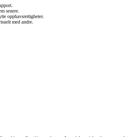
upport.
dem senere.
ytte opphavsrettigheter.
isuelt med andre.