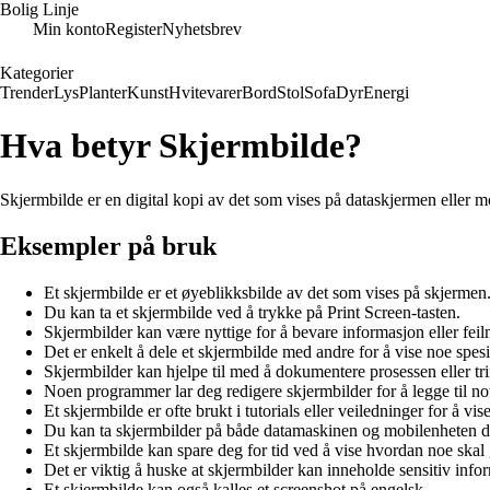
Bolig Linje
Min konto
Register
Nyhetsbrev
Kategorier
Trender
Lys
Planter
Kunst
Hvitevarer
Bord
Stol
Sofa
Dyr
Energi
Hva betyr Skjermbilde?
Skjermbilde er en digital kopi av det som vises på dataskjermen eller m
Eksempler på bruk
Et skjermbilde er et øyeblikksbilde av det som vises på skjermen
Du kan ta et skjermbilde ved å trykke på Print Screen-tasten.
Skjermbilder kan være nyttige for å bevare informasjon eller feil
Det er enkelt å dele et skjermbilde med andre for å vise noe spesi
Skjermbilder kan hjelpe til med å dokumentere prosessen eller trin
Noen programmer lar deg redigere skjermbilder for å legge til not
Et skjermbilde er ofte brukt i tutorials eller veiledninger for å vis
Du kan ta skjermbilder på både datamaskinen og mobilenheten d
Et skjermbilde kan spare deg for tid ved å vise hvordan noe skal 
Det er viktig å huske at skjermbilder kan inneholde sensitiv info
Et skjermbilde kan også kalles et screenshot på engelsk.