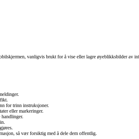
obilskjermen, vanligvis brukt for å vise eller lagre øyeblikksbilder av 
.
meldinger.
fikt.
n for trinn instruksjoner.
ater eller markeringer.
e handlinger.
in.
gjøres.
rmasjon, så vær forsiktig med å dele dem offentlig.