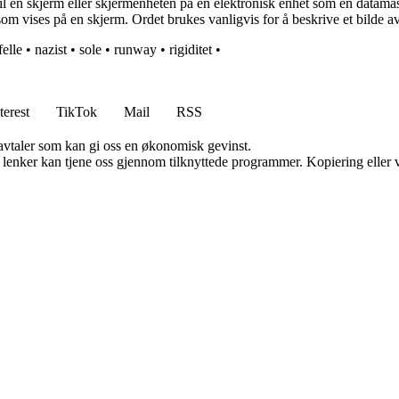
il en skjerm eller skjermenheten på en elektronisk enhet som en datamaski
kk som vises på en skjerm. Ordet brukes vanligvis for å beskrive et bild
elle
•
nazist
•
sole
•
runway
•
rigiditet
•
terest
TikTok
Mail
RSS
savtaler som kan gi oss en økonomisk gevinst.
n lenker kan tjene oss gjennom tilknyttede programmer. Kopiering eller v