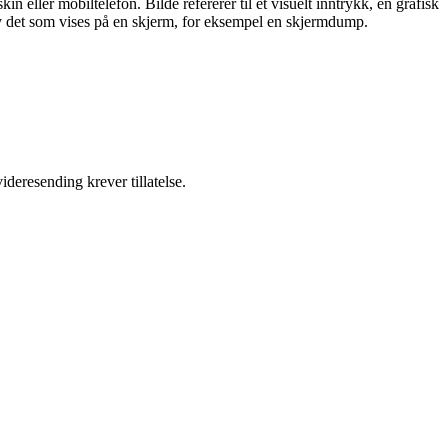
n eller mobiltelefon. Bilde refererer til et visuelt inntrykk, en grafisk
e av det som vises på en skjerm, for eksempel en skjermdump.
ideresending krever tillatelse.