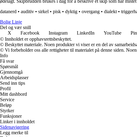
ødelagt. Skipbrudden brukes i dag for å beskrive et skip som har mistet m
datanerd
•
auditiv
•
sirkel
•
pisk
•
dyktig
•
overgang
•
dialekt
•
trigger
Bolig Linje
Del og vær snill
X
Facebook
Instagram
LinkedIn
YouTube
Pin
© Innholdet er opphavsrettsbeskyttet.
© Beskyttet materiale. Noen produkter vi viser er en del av samarbeid
© Vi forbeholder oss alle rettigheter til materialet på denne siden. Noe
Info
Få svar
Spørsmål
Gjennomgå
Arbeidsplasser
Send inn tips
Profil
Mitt dashbord
Service
Beløp
Styrker
Funksjoner
Linker i innholdet
Sidenavigering
Legg merke til