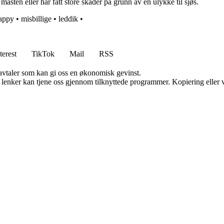
asten eller har fått store skader på grunn av en ulykke til sjøs.
happy
•
misbillige
•
leddik
•
terest
TikTok
Mail
RSS
savtaler som kan gi oss en økonomisk gevinst.
n lenker kan tjene oss gjennom tilknyttede programmer. Kopiering eller v