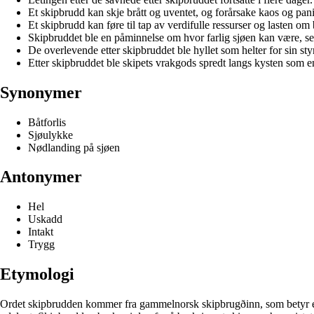
Et skipbrudd kan skje brått og uventet, og forårsake kaos og pa
Et skipbrudd kan føre til tap av verdifulle ressurser og lasten om
Skipbruddet ble en påminnelse om hvor farlig sjøen kan være, sel
De overlevende etter skipbruddet ble hyllet som helter for sin sty
Etter skipbruddet ble skipets vrakgods spredt langs kysten som 
Synonymer
Båtforlis
Sjøulykke
Nødlanding på sjøen
Antonymer
Hel
Uskadd
Intakt
Trygg
Etymologi
Ordet skipbrudden kommer fra gammelnorsk skipbrugðinn, som betyr et ski