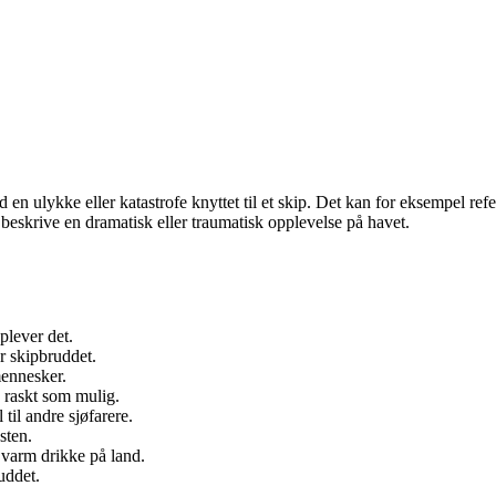
 ulykke eller katastrofe knyttet til et skip. Det kan for eksempel refer
 å beskrive en dramatisk eller traumatisk opplevelse på havet.
lever det.
r skipbruddet.
mennesker.
å raskt som mulig.
til andre sjøfarere.
sten.
 varm drikke på land.
uddet.