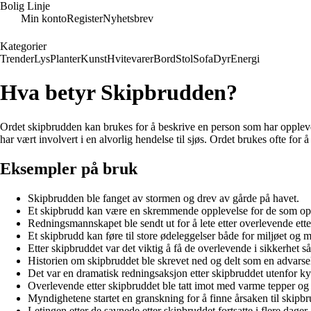
Bolig Linje
Min konto
Register
Nyhetsbrev
Kategorier
Trender
Lys
Planter
Kunst
Hvitevarer
Bord
Stol
Sofa
Dyr
Energi
Hva betyr Skipbrudden?
Ordet skipbrudden kan brukes for å beskrive en person som har opplevd en
har vært involvert i en alvorlig hendelse til sjøs. Ordet brukes ofte for
Eksempler på bruk
Skipbrudden ble fanget av stormen og drev av gårde på havet.
Et skipbrudd kan være en skremmende opplevelse for de som opp
Redningsmannskapet ble sendt ut for å lete etter overlevende ette
Et skipbrudd kan føre til store ødeleggelser både for miljøet og 
Etter skipbruddet var det viktig å få de overlevende i sikkerhet s
Historien om skipbruddet ble skrevet ned og delt som en advarsel 
Det var en dramatisk redningsaksjon etter skipbruddet utenfor ky
Overlevende etter skipbruddet ble tatt imot med varme tepper og
Myndighetene startet en granskning for å finne årsaken til skipbr
Letingen etter de savnede etter skipbruddet fortsatte i flere dager.