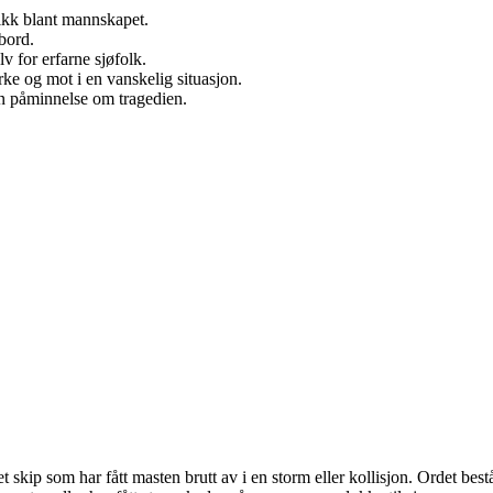
nikk blant mannskapet.
 bord.
v for erfarne sjøfolk.
rke og mot i en vanskelig situasjon.
en påminnelse om tragedien.
p som har fått masten brutt av i en storm eller kollisjon. Ordet består 