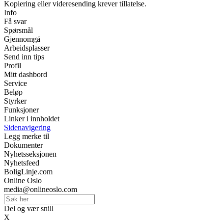
Kopiering eller videresending krever tillatelse.
Info
Få svar
Spørsmål
Gjennomgå
Arbeidsplasser
Send inn tips
Profil
Mitt dashbord
Service
Beløp
Styrker
Funksjoner
Linker i innholdet
Sidenavigering
Legg merke til
Dokumenter
Nyhetsseksjonen
Nyhetsfeed
BoligLinje.com
Online Oslo
media@onlineoslo.com
Del og vær snill
X