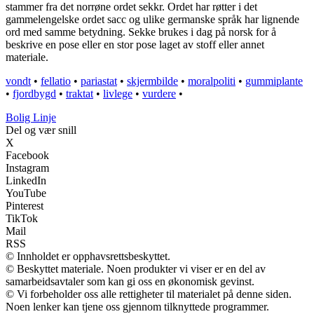
stammer fra det norrøne ordet sekkr. Ordet har røtter i det
gammelengelske ordet sacc og ulike germanske språk har lignende
ord med samme betydning. Sekke brukes i dag på norsk for å
beskrive en pose eller en stor pose laget av stoff eller annet
materiale.
vondt
•
fellatio
•
pariastat
•
skjermbilde
•
moralpoliti
•
gummiplante
•
fjordbygd
•
traktat
•
livlege
•
vurdere
•
Bolig Linje
Del og vær snill
X
Facebook
Instagram
LinkedIn
YouTube
Pinterest
TikTok
Mail
RSS
© Innholdet er opphavsrettsbeskyttet.
© Beskyttet materiale. Noen produkter vi viser er en del av
samarbeidsavtaler som kan gi oss en økonomisk gevinst.
© Vi forbeholder oss alle rettigheter til materialet på denne siden.
Noen lenker kan tjene oss gjennom tilknyttede programmer.