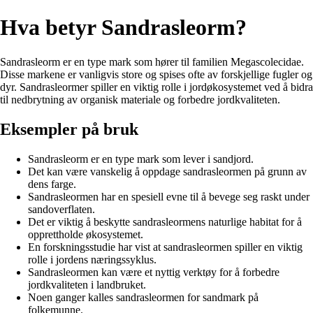
Hva betyr Sandrasleorm?
Sandrasleorm er en type mark som hører til familien Megascolecidae.
Disse markene er vanligvis store og spises ofte av forskjellige fugler og
dyr. Sandrasleormer spiller en viktig rolle i jordøkosystemet ved å bidra
til nedbrytning av organisk materiale og forbedre jordkvaliteten.
Eksempler på bruk
Sandrasleorm er en type mark som lever i sandjord.
Det kan være vanskelig å oppdage sandrasleormen på grunn av
dens farge.
Sandrasleormen har en spesiell evne til å bevege seg raskt under
sandoverflaten.
Det er viktig å beskytte sandrasleormens naturlige habitat for å
opprettholde økosystemet.
En forskningsstudie har vist at sandrasleormen spiller en viktig
rolle i jordens næringssyklus.
Sandrasleormen kan være et nyttig verktøy for å forbedre
jordkvaliteten i landbruket.
Noen ganger kalles sandrasleormen for sandmark på
folkemunne.