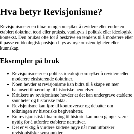
Hva betyr Revisjonisme?
Revisjonisme er en tilnærming som søker å revidere eller endre en
etablert doktrine, teori eller praksis, vanligvis i politisk eller ideologisk
kontekst. Den brukes ofte for å beskrive en tendens til å moderere eller
tilpasse en ideologisk posisjon i lys av nye omstendigheter eller
kunnskap.
Eksempler på bruk
Revisjonisme er en politisk ideologi som søker å revidere eller
moderere eksisterende doktriner.
Noen hevder at revisjonisme kan bidra til å skape en mer
balansert tilnærming til historiske hendelser.
Kritikere av revisjonisme hevder at det kan undergrave etablerte
sannheter og historiske fakta.
Revisjonisme kan føre til kontroverser og debatter om
tolkningen av historiske begivenheter.
En revisjonistisk tilnærming til historie kan noen ganger være
nyttig for å utfordre etablerte narrativer.
Det er viktig å vurdere kildene nøye når man utforsker
revisjonistiske synspunkter.