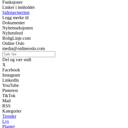
Funksjoner
Linker i innholdet
Sidenavigering
Legg merke til
Dokumenter
Nyhetsseksjonen
Nyhetsfeed
BoligLinje.com
Online Oslo
media@onlineoslo.com
Del og vær snill
X
Facebook
Instagram
LinkedIn
YouTube
Pinterest
TikTok
Mail
RSS
Kategorier
Trender
Lys
Planter