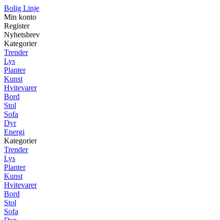
Bolig Linje
Min konto
Register
Nyhetsbrev
Kategorier
Trender
Lys
Planter
Kunst
Hvitevarer
Bord
Stol
Sofa
Dyr
Energi
Kategorier
Trender
Lys
Planter
Kunst
Hvitevarer
Bord
Stol
Sofa