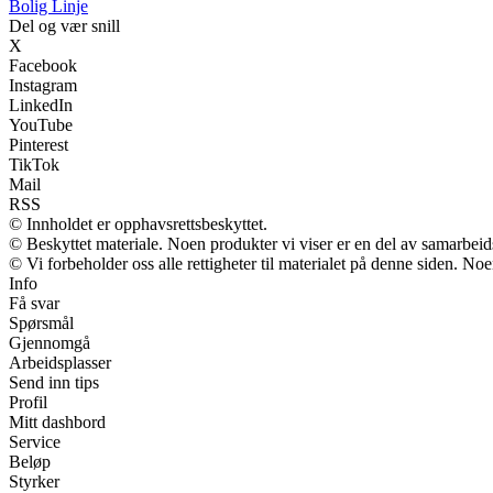
Bolig Linje
Del og vær snill
X
Facebook
Instagram
LinkedIn
YouTube
Pinterest
TikTok
Mail
RSS
© Innholdet er opphavsrettsbeskyttet.
© Beskyttet materiale. Noen produkter vi viser er en del av samarbei
© Vi forbeholder oss alle rettigheter til materialet på denne siden. No
Info
Få svar
Spørsmål
Gjennomgå
Arbeidsplasser
Send inn tips
Profil
Mitt dashbord
Service
Beløp
Styrker