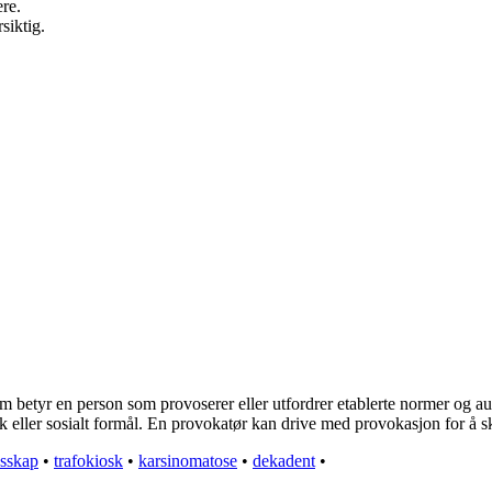
re.
siktig.
 betyr en person som provoserer eller utfordrer etablerte normer og auto
sk eller sosialt formål. En provokatør kan drive med provokasjon for å 
esskap
•
trafokiosk
•
karsinomatose
•
dekadent
•