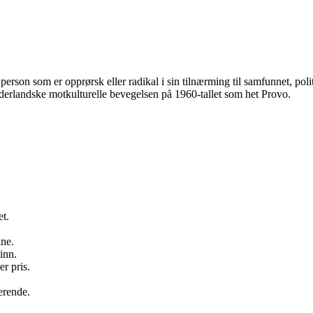
 person som er opprørsk eller radikal i sin tilnærming til samfunnet, po
ederlandske motkulturelle bevegelsen på 1960-tallet som het Provo.
t.
ine.
inn.
r pris.
.
erende.