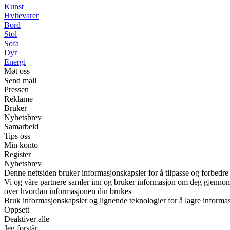
Kunst
Hvitevarer
Bord
Stol
Sofa
Dyr
Energi
Møt oss
Send mail
Pressen
Reklame
Bruker
Nyhetsbrev
Samarbeid
Tips oss
Min konto
Register
Nyhetsbrev
Denne nettsiden bruker informasjonskapsler for å tilpasse og forbedre
Vi og våre partnere samler inn og bruker informasjon om deg gjennom i
over hvordan informasjonen din brukes
Bruk informasjonskapsler og lignende teknologier for å lagre informasj
Oppsett
Deaktiver alle
Jeg forstår