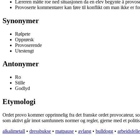
Læreren måtte roe ned situasjonen da en elev begynte å provose
Provoserte kommentarer kan føre til konflikt om man ikke er for
Synonymer
Rølpete
Opprørsk
Provoserende
Utestengt
Antonymer
Ro
Stille
Godlyd
Etymologi
Ordet provo kommer opprinnelig fra det franske ordet provocateur, som
som aktivt går imot samfunnets normer og regler, gjerne med et politi
alkalimetall
•
dressbukse
•
matpause
•
avlang
•
bulldogg
•
arbeidsfell