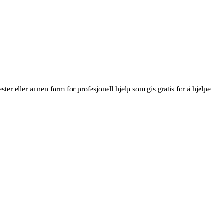
ester eller annen form for profesjonell hjelp som gis gratis for å hjelpe