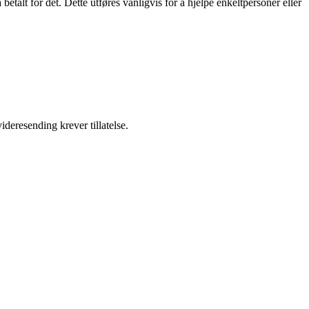
 betalt for det. Dette utføres vanligvis for å hjelpe enkeltpersoner eller
ideresending krever tillatelse.