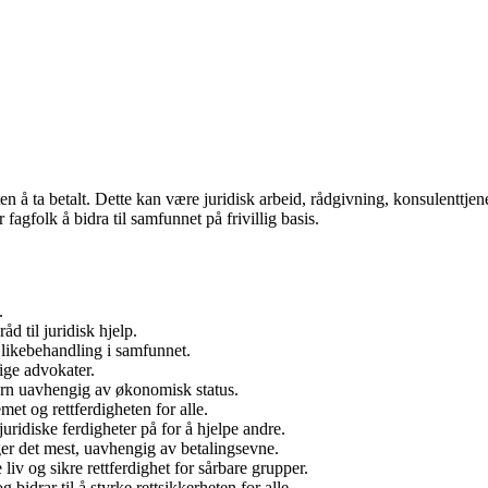
uten å ta betalt. Dette kan være juridisk arbeid, rådgivning, konsulenttjen
fagfolk å bidra til samfunnet på frivillig basis.
.
d til juridisk hjelp.
 likebehandling i samfunnet.
ige advokater.
tsvern uavhengig av økonomisk status.
emet og rettferdigheten for alle.
ridiske ferdigheter på for å hjelpe andre.
nger det mest, uavhengig av betalingsevne.
v og sikre rettferdighet for sårbare grupper.
idrar til å styrke rettsikkerheten for alle.