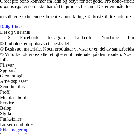
Ordet pro bono kommer fra latin og betyr for det gode. Pro bono-arbeid refe
organisasjoner som ikke har råd til juridisk bistand. Det er en måte for f
misbillige
•
skinnende
•
betent
•
anmerkning
•
farkost
•
tillit
•
bolero
•
Bolig Linje
Del og vær snill
X
Facebook
Instagram
LinkedIn
YouTube
Pin
© Innholdet er opphavsrettsbeskyttet.
© Beskyttet materiale. Noen produkter vi viser er en del av samarbeid
© Vi forbeholder oss alle rettigheter til materialet på denne siden. Noe
Info
Få svar
Spørsmål
Gjennomgå
Arbeidsplasser
Send inn tips
Profil
Mitt dashbord
Service
Beløp
Styrker
Funksjoner
Linker i innholdet
Sidenavigering