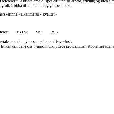
rerer til å utføre arbeid, spesielt juridisk arbeid, frivillig og uten å ta
agfolk å bidra til samfunnet og gi noe tilbake.
herskerinne
•
alkalimetall
•
kvalitet
•
terest
TikTok
Mail
RSS
savtaler som kan gi oss en økonomisk gevinst.
n lenker kan tjene oss gjennom tilknyttede programmer. Kopiering eller v