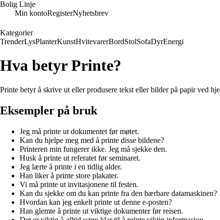
Bolig Linje
Min konto
Register
Nyhetsbrev
Kategorier
Trender
Lys
Planter
Kunst
Hvitevarer
Bord
Stol
Sofa
Dyr
Energi
Hva betyr Printe?
Printe betyr å skrive ut eller produsere tekst eller bilder på papir ved 
Eksempler på bruk
Jeg må printe ut dokumentet før møtet.
Kan du hjelpe meg med å printe disse bildene?
Printeren min fungerer ikke. Jeg må sjekke den.
Husk å printe ut referatet før seminaret.
Jeg lærte å printe i en tidlig alder.
Han liker å printe store plakater.
Vi må printe ut invitasjonene til festen.
Kan du sjekke om du kan printe fra den bærbare datamaskinen?
Hvordan kan jeg enkelt printe ut denne e-posten?
Han glemte å printe ut viktige dokumenter før reisen.
Det er viktig å alltid være klar til å printe viktig informasjon.