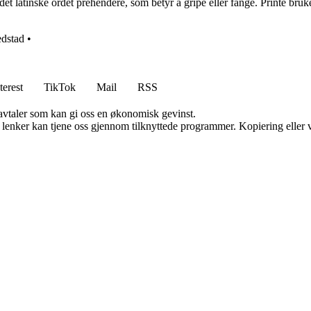
t latinske ordet prehendere, som betyr å gripe eller fange. Printe brukes 
dstad
•
terest
TikTok
Mail
RSS
savtaler som kan gi oss en økonomisk gevinst.
n lenker kan tjene oss gjennom tilknyttede programmer. Kopiering eller v