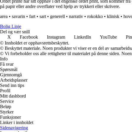
Ordet printe har sitt opphav i det engelske ordet print, som kommer fra de
på papir eller andre overflater ved hjelp av trykkeri eller skrivere.
area
•
savarin
•
fart
•
sart
•
generell
•
narrativ
•
rokokko
•
klinisk
•
hove
Bolig Linje
Del og vær snill
X
Facebook
Instagram
LinkedIn
YouTube
Pin
© Innholdet er opphavsrettsbeskyttet.
© Beskyttet materiale. Noen produkter vi viser er en del av samarbeid
© Vi forbeholder oss alle rettigheter til materialet på denne siden. Noe
Info
Få svar
Spørsmål
Gjennomgå
Arbeidsplasser
Send inn tips
Profil
Mitt dashbord
Service
Beløp
Styrker
Funksjoner
Linker i innholdet
Sidenavigering