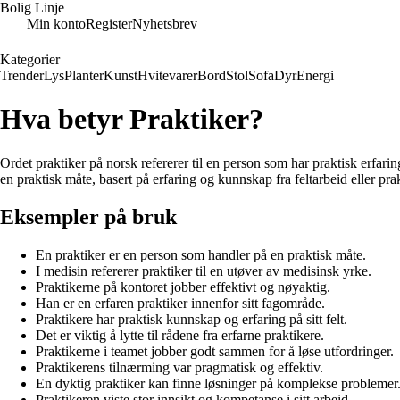
Bolig Linje
Min konto
Register
Nyhetsbrev
Kategorier
Trender
Lys
Planter
Kunst
Hvitevarer
Bord
Stol
Sofa
Dyr
Energi
Hva betyr Praktiker?
Ordet praktiker på norsk refererer til en person som har praktisk erfarin
en praktisk måte, basert på erfaring og kunnskap fra feltarbeid eller pra
Eksempler på bruk
En praktiker er en person som handler på en praktisk måte.
I medisin refererer praktiker til en utøver av medisinsk yrke.
Praktikerne på kontoret jobber effektivt og nøyaktig.
Han er en erfaren praktiker innenfor sitt fagområde.
Praktikere har praktisk kunnskap og erfaring på sitt felt.
Det er viktig å lytte til rådene fra erfarne praktikere.
Praktikerne i teamet jobber godt sammen for å løse utfordringer.
Praktikerens tilnærming var pragmatisk og effektiv.
En dyktig praktiker kan finne løsninger på komplekse problemer
Praktikeren viste stor innsikt og kompetanse i sitt arbeid.