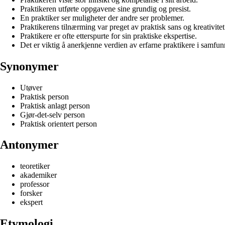
Praktikeren utførte oppgavene sine grundig og presist.
En praktiker ser muligheter der andre ser problemer.
Praktikerens tilnærming var preget av praktisk sans og kreativitet
Praktikere er ofte etterspurte for sin praktiske ekspertise.
Det er viktig å anerkjenne verdien av erfarne praktikere i samfun
Synonymer
Utøver
Praktisk person
Praktisk anlagt person
Gjør-det-selv person
Praktisk orientert person
Antonymer
teoretiker
akademiker
professor
forsker
ekspert
Etymologi