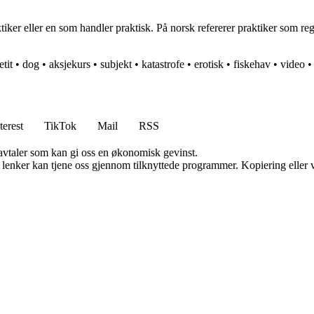
ker eller en som handler praktisk. På norsk refererer praktiker som regel 
etit
•
dog
•
aksjekurs
•
subjekt
•
katastrofe
•
erotisk
•
fiskehav
•
video
terest
TikTok
Mail
RSS
savtaler som kan gi oss en økonomisk gevinst.
n lenker kan tjene oss gjennom tilknyttede programmer. Kopiering eller v