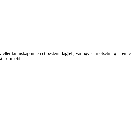
g eller kunnskap innen et bestemt fagfelt, vanligvis i motsetning til en 
ktisk arbeid.
.