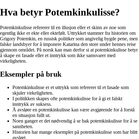
Hva betyr Potemkinkulisse?
Potemkinkulisse refererer til en illusjon eller et skinn av noe som
egentlig ikke er ekte eller ektefølt. Uttrykket stammer fra historien om
Grigory Potemkin, en russisk politiker som angivelig bygde pene, men
falske landsbyer for å imponere Katarina den store under hennes reise
gjennom området. På norsk kan man derfor si at potemkinkulisse betyr
å skape en fasade eller et inntrykk som ikke samsvarer med
virkeligheten.
Eksempler på bruk
Potemkinkulisse er et uttrykk som refererer til et fasade som
skjuler virkeligheten.
I politikken skapes ofte potemkinkulisse for å gi et falskt
inntrykk av suksess.
Å avsløre en potemkinkulisse kan være avgjørende for å forstå
en situasjon fullt ut.
Noen ganger er det nødvendig å se bak potemkinkulisse for å se
sannheten.
Historien har mange eksempler på potemkinkulisse som har blitt
avslørt.