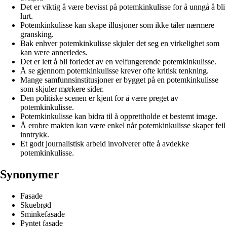
Det er viktig å være bevisst på potemkinkulisse for å unngå å bli
lurt.
Potemkinkulisse kan skape illusjoner som ikke tåler nærmere
gransking.
Bak enhver potemkinkulisse skjuler det seg en virkelighet som
kan være annerledes.
Det er lett å bli forledet av en velfungerende potemkinkulisse.
Å se gjennom potemkinkulisse krever ofte kritisk tenkning.
Mange samfunnsinstitusjoner er bygget på en potemkinkulisse
som skjuler mørkere sider.
Den politiske scenen er kjent for å være preget av
potemkinkulisse.
Potemkinkulisse kan bidra til å opprettholde et bestemt image.
Å erobre makten kan være enkel når potemkinkulisse skaper feil
inntrykk.
Et godt journalistisk arbeid involverer ofte å avdekke
potemkinkulisse.
Synonymer
Fasade
Skuebrød
Sminkefasade
Pyntet fasade