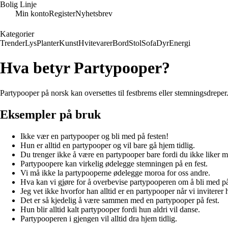
Bolig Linje
Min konto
Register
Nyhetsbrev
Kategorier
Trender
Lys
Planter
Kunst
Hvitevarer
Bord
Stol
Sofa
Dyr
Energi
Hva betyr Partypooper?
Partypooper på norsk kan oversettes til festbrems eller stemningsdreper
Eksempler på bruk
Ikke vær en partypooper og bli med på festen!
Hun er alltid en partypooper og vil bare gå hjem tidlig.
Du trenger ikke å være en partypooper bare fordi du ikke liker 
Partypoopere kan virkelig ødelegge stemningen på en fest.
Vi må ikke la partypooperne ødelegge moroa for oss andre.
Hva kan vi gjøre for å overbevise partypooperen om å bli med på
Jeg vet ikke hvorfor han alltid er en partypooper når vi inviterer
Det er så kjedelig å være sammen med en partypooper på fest.
Hun blir alltid kalt partypooper fordi hun aldri vil danse.
Partypooperen i gjengen vil alltid dra hjem tidlig.