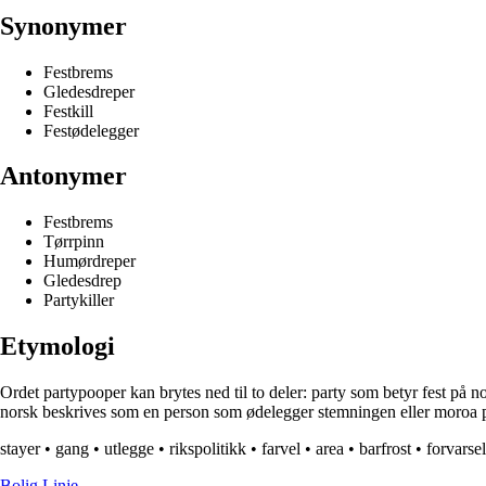
Synonymer
Festbrems
Gledesdreper
Festkill
Festødelegger
Antonymer
Festbrems
Tørrpinn
Humørdreper
Gledesdrep
Partykiller
Etymologi
Ordet partypooper kan brytes ned til to deler: party som betyr fest p
norsk beskrives som en person som ødelegger stemningen eller moroa p
stayer
•
gang
•
utlegge
•
rikspolitikk
•
farvel
•
area
•
barfrost
•
forvarsel
Bolig Linje