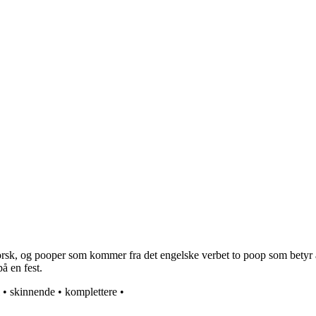
å norsk, og pooper som kommer fra det engelske verbet to poop som bet
å en fest.
•
skinnende
•
komplettere
•