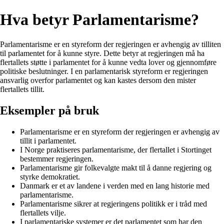
Hva betyr Parlamentarisme?
Parlamentarisme er en styreform der regjeringen er avhengig av tilliten
til parlamentet for å kunne styre. Dette betyr at regjeringen må ha
flertallets støtte i parlamentet for å kunne vedta lover og gjennomføre
politiske beslutninger. I en parlamentarisk styreform er regjeringen
ansvarlig overfor parlamentet og kan kastes dersom den mister
flertallets tillit.
Eksempler på bruk
Parlamentarisme er en styreform der regjeringen er avhengig av
tillit i parlamentet.
I Norge praktiseres parlamentarisme, der flertallet i Stortinget
bestemmer regjeringen.
Parlamentarisme gir folkevalgte makt til å danne regjering og
styrke demokratiet.
Danmark er et av landene i verden med en lang historie med
parlamentarisme.
Parlamentarisme sikrer at regjeringens politikk er i tråd med
flertallets vilje.
I parlamentariske systemer er det parlamentet som har den