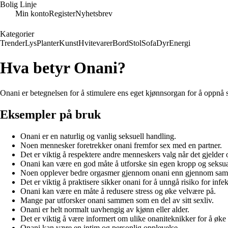
Bolig Linje
Min konto
Register
Nyhetsbrev
Kategorier
Trender
Lys
Planter
Kunst
Hvitevarer
Bord
Stol
Sofa
Dyr
Energi
Hva betyr Onani?
Onani er betegnelsen for å stimulere ens eget kjønnsorgan for å oppnå se
Eksempler på bruk
Onani er en naturlig og vanlig seksuell handling.
Noen mennesker foretrekker onani fremfor sex med en partner.
Det er viktig å respektere andre menneskers valg når det gjelder 
Onani kan være en god måte å utforske sin egen kropp og seksual
Noen opplever bedre orgasmer gjennom onani enn gjennom saml
Det er viktig å praktisere sikker onani for å unngå risiko for infek
Onani kan være en måte å redusere stress og øke velvære på.
Mange par utforsker onani sammen som en del av sitt sexliv.
Onani er helt normalt uavhengig av kjønn eller alder.
Det er viktig å være informert om ulike onaniteknikker for å øke 
Onani kan være en intim og personlig opplevelse.