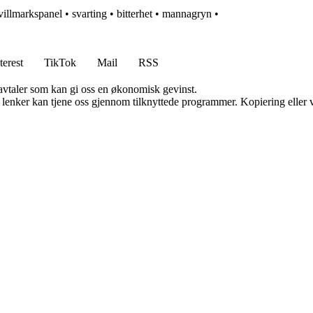
villmarkspanel
•
svarting
•
bitterhet
•
mannagryn
•
terest
TikTok
Mail
RSS
savtaler som kan gi oss en økonomisk gevinst.
n lenker kan tjene oss gjennom tilknyttede programmer. Kopiering eller v