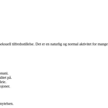
ksuell tilfredsstillelse. Det er en naturlig og normal aktivitet for mang
onani.
itet på.
eie.
sjoner.
nytelsen.