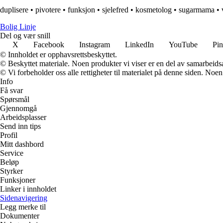
duplisere
•
pivotere
•
funksjon
•
sjelefred
•
kosmetolog
•
sugarmama
•
Bolig Linje
Del og vær snill
X
Facebook
Instagram
LinkedIn
YouTube
Pin
© Innholdet er opphavsrettsbeskyttet.
© Beskyttet materiale. Noen produkter vi viser er en del av samarbeid
© Vi forbeholder oss alle rettigheter til materialet på denne siden. Noe
Info
Få svar
Spørsmål
Gjennomgå
Arbeidsplasser
Send inn tips
Profil
Mitt dashbord
Service
Beløp
Styrker
Funksjoner
Linker i innholdet
Sidenavigering
Legg merke til
Dokumenter