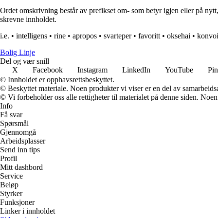
Ordet omskrivning består av prefikset om- som betyr igjen eller på nytt
skrevne innholdet.
i.e.
•
intelligens
•
rine
•
apropos
•
svarteper
•
favoritt
•
oksehai
•
konvo
Bolig Linje
Del og vær snill
X
Facebook
Instagram
LinkedIn
YouTube
Pin
© Innholdet er opphavsrettsbeskyttet.
© Beskyttet materiale. Noen produkter vi viser er en del av samarbeid
© Vi forbeholder oss alle rettigheter til materialet på denne siden. Noe
Info
Få svar
Spørsmål
Gjennomgå
Arbeidsplasser
Send inn tips
Profil
Mitt dashbord
Service
Beløp
Styrker
Funksjoner
Linker i innholdet