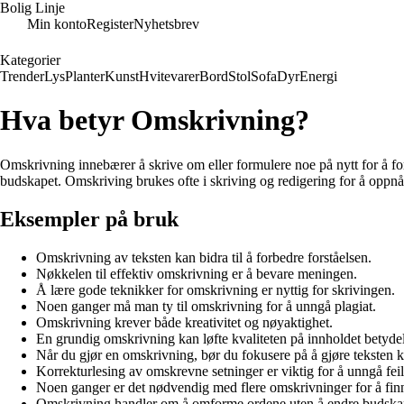
Bolig Linje
Min konto
Register
Nyhetsbrev
Kategorier
Trender
Lys
Planter
Kunst
Hvitevarer
Bord
Stol
Sofa
Dyr
Energi
Hva betyr Omskrivning?
Omskrivning innebærer å skrive om eller formulere noe på nytt for å forbed
budskapet. Omskriving brukes ofte i skriving og redigering for å oppnå 
Eksempler på bruk
Omskrivning av teksten kan bidra til å forbedre forståelsen.
Nøkkelen til effektiv omskrivning er å bevare meningen.
Å lære gode teknikker for omskrivning er nyttig for skrivingen.
Noen ganger må man ty til omskrivning for å unngå plagiat.
Omskrivning krever både kreativitet og nøyaktighet.
En grundig omskrivning kan løfte kvaliteten på innholdet betydel
Når du gjør en omskrivning, bør du fokusere på å gjøre teksten k
Korrekturlesing av omskrevne setninger er viktig for å unngå feil
Noen ganger er det nødvendig med flere omskrivninger for å finn
Omskrivning handler om å omforme ordene uten å endre budska