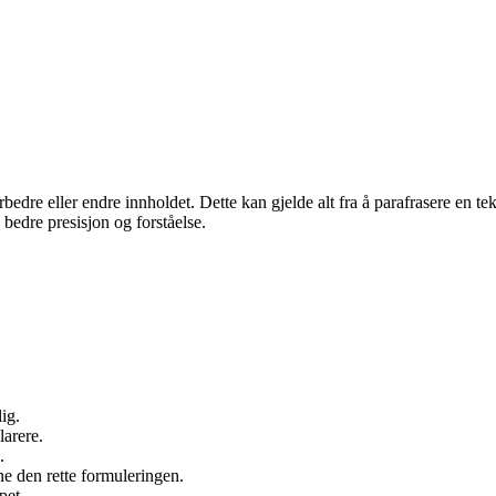
re eller endre innholdet. Dette kan gjelde alt fra å parafrasere en tekst 
bedre presisjon og forståelse.
ig.
larere.
.
e den rette formuleringen.
pet.