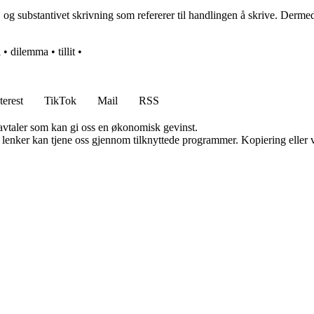
, og substantivet skrivning som refererer til handlingen å skrive. Derme
i
•
dilemma
•
tillit
•
terest
TikTok
Mail
RSS
savtaler som kan gi oss en økonomisk gevinst.
n lenker kan tjene oss gjennom tilknyttede programmer. Kopiering eller v