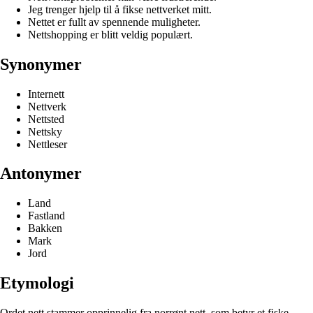
Jeg trenger hjelp til å fikse nettverket mitt.
Nettet er fullt av spennende muligheter.
Nettshopping er blitt veldig populært.
Synonymer
Internett
Nettverk
Nettsted
Nettsky
Nettleser
Antonymer
Land
Fastland
Bakken
Mark
Jord
Etymologi
Ordet nett stammer opprinnelig fra norrønt nett, som betyr et fiske-