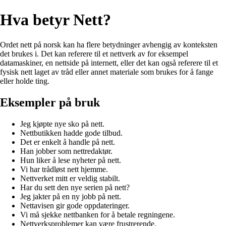
Hva betyr Nett?
Ordet nett på norsk kan ha flere betydninger avhengig av konteksten
det brukes i. Det kan referere til et nettverk av for eksempel
datamaskiner, en nettside på internett, eller det kan også referere til et
fysisk nett laget av tråd eller annet materiale som brukes for å fange
eller holde ting.
Eksempler på bruk
Jeg kjøpte nye sko på nett.
Nettbutikken hadde gode tilbud.
Det er enkelt å handle på nett.
Han jobber som nettredaktør.
Hun liker å lese nyheter på nett.
Vi har trådløst nett hjemme.
Nettverket mitt er veldig stabilt.
Har du sett den nye serien på nett?
Jeg jakter på en ny jobb på nett.
Nettavisen gir gode oppdateringer.
Vi må sjekke nettbanken for å betale regningene.
Nettverksproblemer kan være frustrerende.