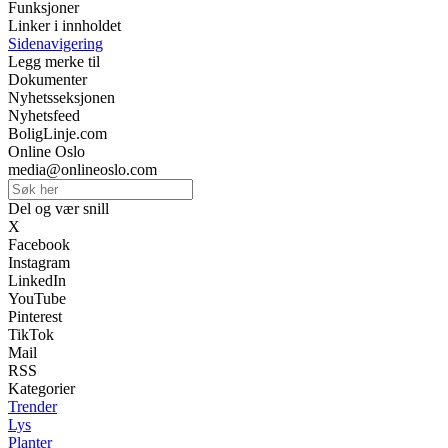
Funksjoner
Linker i innholdet
Sidenavigering
Legg merke til
Dokumenter
Nyhetsseksjonen
Nyhetsfeed
BoligLinje.com
Online Oslo
media@onlineoslo.com
Del og vær snill
X
Facebook
Instagram
LinkedIn
YouTube
Pinterest
TikTok
Mail
RSS
Kategorier
Trender
Lys
Planter