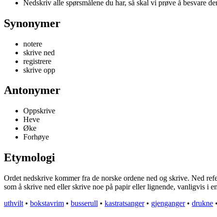
Nedskriv alle spørsmålene du har, så skal vi prøve å besvare d
Synonymer
notere
skrive ned
registrere
skrive opp
Antonymer
Oppskrive
Heve
Øke
Forhøye
Etymologi
Ordet nedskrive kommer fra de norske ordene ned og skrive. Ned refere
som å skrive ned eller skrive noe på papir eller lignende, vanligvis i 
uthvilt
•
bokstavrim
•
busserull
•
kastratsanger
•
gjenganger
•
drukne