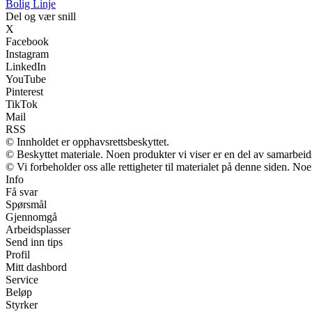
Bolig Linje
Del og vær snill
X
Facebook
Instagram
LinkedIn
YouTube
Pinterest
TikTok
Mail
RSS
© Innholdet er opphavsrettsbeskyttet.
© Beskyttet materiale. Noen produkter vi viser er en del av samarbei
© Vi forbeholder oss alle rettigheter til materialet på denne siden. No
Info
Få svar
Spørsmål
Gjennomgå
Arbeidsplasser
Send inn tips
Profil
Mitt dashbord
Service
Beløp
Styrker