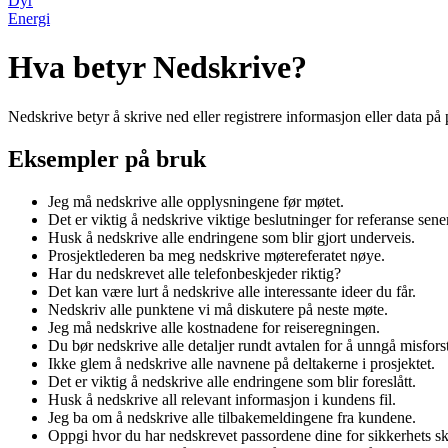
Dyr
Energi
Hva betyr Nedskrive?
Nedskrive betyr å skrive ned eller registrere informasjon eller data på 
Eksempler på bruk
Jeg må nedskrive alle opplysningene før møtet.
Det er viktig å nedskrive viktige beslutninger for referanse sene
Husk å nedskrive alle endringene som blir gjort underveis.
Prosjektlederen ba meg nedskrive møtereferatet nøye.
Har du nedskrevet alle telefonbeskjeder riktig?
Det kan være lurt å nedskrive alle interessante ideer du får.
Nedskriv alle punktene vi må diskutere på neste møte.
Jeg må nedskrive alle kostnadene for reiseregningen.
Du bør nedskrive alle detaljer rundt avtalen for å unngå misforst
Ikke glem å nedskrive alle navnene på deltakerne i prosjektet.
Det er viktig å nedskrive alle endringene som blir foreslått.
Husk å nedskrive all relevant informasjon i kundens fil.
Jeg ba om å nedskrive alle tilbakemeldingene fra kundene.
Oppgi hvor du har nedskrevet passordene dine for sikkerhets sk