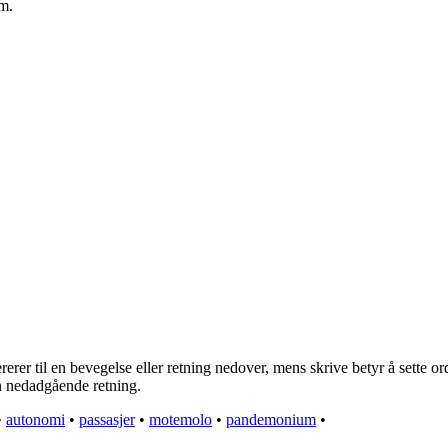
em.
rer til en bevegelse eller retning nedover, mens skrive betyr å sette or
en nedadgående retning.
•
autonomi
•
passasjer
•
motemolo
•
pandemonium
•