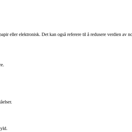
papir eller elektronisk. Det kan også referere til å redusere verdien av n
re.
åelser.
yld.