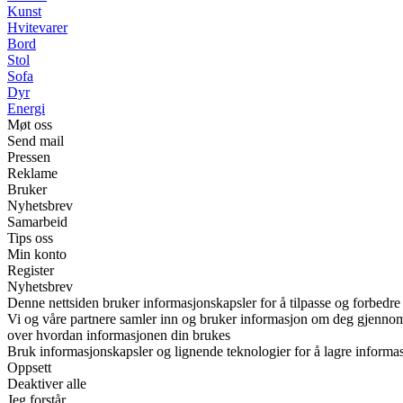
Kunst
Hvitevarer
Bord
Stol
Sofa
Dyr
Energi
Møt oss
Send mail
Pressen
Reklame
Bruker
Nyhetsbrev
Samarbeid
Tips oss
Min konto
Register
Nyhetsbrev
Denne nettsiden bruker informasjonskapsler for å tilpasse og forbedre
Vi og våre partnere samler inn og bruker informasjon om deg gjennom i
over hvordan informasjonen din brukes
Bruk informasjonskapsler og lignende teknologier for å lagre informasj
Oppsett
Deaktiver alle
Jeg forstår