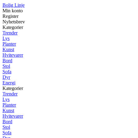
Bolig Linje
Min konto
Register
Nyhetsbrev
Kategorier
Trender
Lys
Planter
Kunst
Hvitevarer
Bord
Stol
Sofa
Dyr
Energi
Kategorier
Trender
Lys
Planter
Kunst
Hvitevarer
Bord
Stol
Sofa