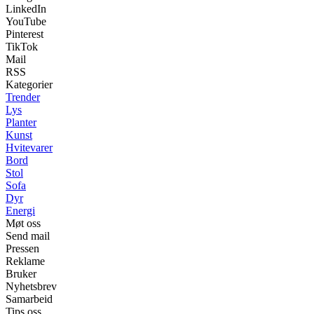
LinkedIn
YouTube
Pinterest
TikTok
Mail
RSS
Kategorier
Trender
Lys
Planter
Kunst
Hvitevarer
Bord
Stol
Sofa
Dyr
Energi
Møt oss
Send mail
Pressen
Reklame
Bruker
Nyhetsbrev
Samarbeid
Tips oss