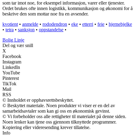
som tar imot noe, for eksempel informasjon, varer eller tjenester.
Ordet brukes ofte innen logistikk, kommunikasjon og økonomi for å
beskrive den som mottar noe fra en avsender.
kvotient
•
anmelde
•
rododendron
•
eke
•
etterri
•
feie
•
hjernebjelke
•
tetra
•
sanksjon
•
oppstandelse
•
Bolig Linje
Del og vær snill
X
Facebook
Instagram
LinkedIn
YouTube
Pinterest
TikTok
Mail
RSS
© Innholdet er opphavsrettsbeskyttet.
© Beskyttet materiale. Noen produkter vi viser er en del av
samarbeidsavtaler som kan gi oss en økonomisk gevinst.
© Vi forbeholder oss alle rettigheter til materialet på denne siden.
Noen lenker kan tjene oss gjennom tilknyttede programmer.
Kopiering eller videresending krever tillatelse.
Info