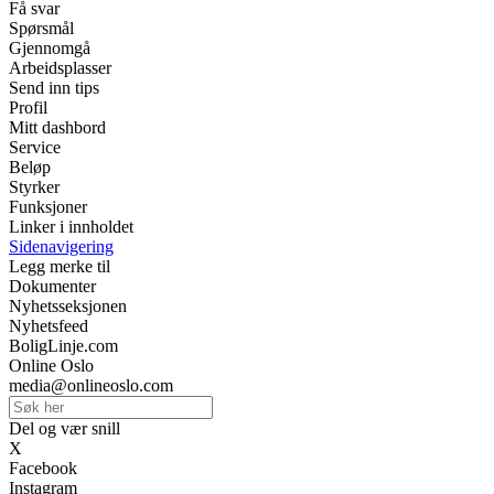
Få svar
Spørsmål
Gjennomgå
Arbeidsplasser
Send inn tips
Profil
Mitt dashbord
Service
Beløp
Styrker
Funksjoner
Linker i innholdet
Sidenavigering
Legg merke til
Dokumenter
Nyhetsseksjonen
Nyhetsfeed
BoligLinje.com
Online Oslo
media@onlineoslo.com
Del og vær snill
X
Facebook
Instagram