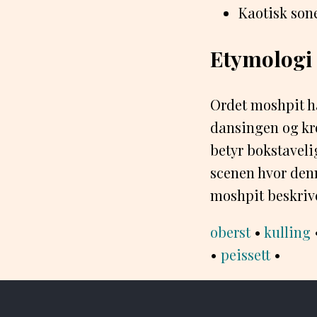
Kaotisk son
Etymologi
Ordet moshpit ha
dansingen og kr
betyr bokstavelig
scenen hvor denn
moshpit beskrive
oberst
•
kulling
•
peissett
•