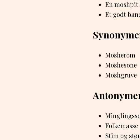
En moshpit k
Et godt band
Synonyme
Mosherom
Moshesone
Moshgruve
Antonyme
Minglingss
Folkemasse
Stim og stø