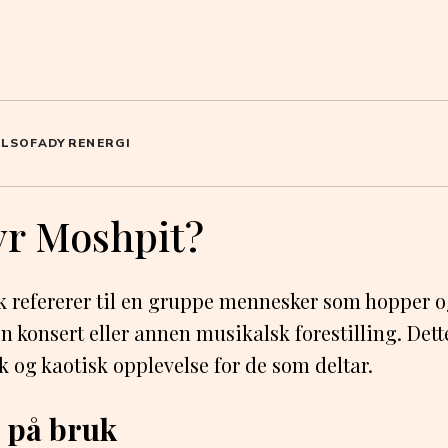
OL
SOFA
DYR
ENERGI
yr Moshpit?
 refererer til en gruppe mennesker som hopper og
konsert eller annen musikalsk forestilling. Dett
k og kaotisk opplevelse for de som deltar.
 på bruk