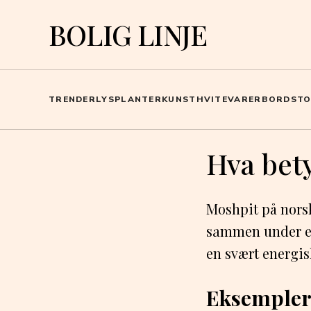
BOLIG LINJE
TRENDER
LYS
PLANTER
KUNST
HVITEVARER
BORD
ST
Hva bet
Moshpit på norsk
sammen under en 
en svært energis
Eksempler