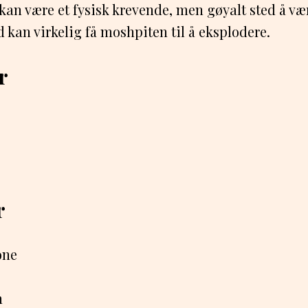
an være et fysisk krevende, men gøyalt sted å væ
 kan virkelig få moshpiten til å eksplodere.
r
r
one
n