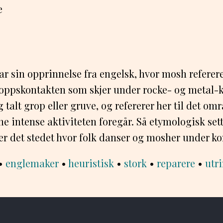
e
r sin opprinnelse fra engelsk, hvor mosh referere
oppskontakten som skjer under rocke- og metal-ko
 talt grop eller gruve, og refererer her til det om
e intense aktiviteten foregår. Så etymologisk sett 
r det stedet hvor folk danser og mosher under ko
•
englemaker
•
heuristisk
•
stork
•
reparere
•
utr