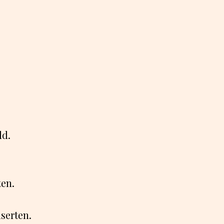
ld.
ten.
serten.