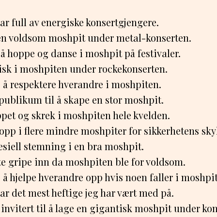
r full av energiske konsertgjengere.
en voldsom moshpit under metal-konserten.
å hoppe og danse i moshpit på festivaler.
tisk i moshpiten under rockekonserten.
g å respektere hverandre i moshpiten.
publikum til å skape en stor moshpit.
pet og skrek i moshpiten hele kvelden.
 opp i flere mindre moshpiter for sikkerhetens sky
esiell stemning i en bra moshpit.
te gripe inn da moshpiten ble for voldsom.
g å hjelpe hverandre opp hvis noen faller i moshpi
r det mest heftige jeg har vært med på.
invitert til å lage en gigantisk moshpit under kon