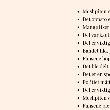
Moshpiten va
Det oppsto 
Mange liker 
Det var kao
Det er vikti
Bandet fikk 
Fansene hop
Det ble delt
Det er en sp
Politiet måt
Det er vikti
Moshpiten va
Fansene ble 