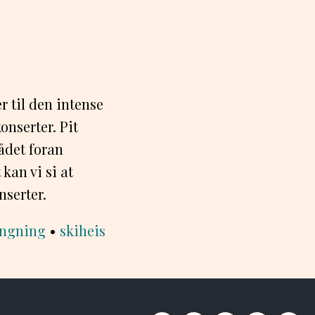
r til den intense
nserter. Pit
rådet foran
kan vi si at
nserter.
ingning
•
skiheis