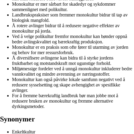
Monokultur er mer sårbart for skadedyr og sykdommer
sammenlignet med polikultur.
Landbrukspraksiser som fremmer monokultur bidrar til tap av
biologisk mangfold.
Å rotere avlinger bidrar til å redusere negative effekter av
monokultur på jorda.
Ved å velge polikultur fremfor monokultur kan bønder oppnå
bedre avlingskvalitet og bærekraftig produksjon.
Monokultur er en praksis som ofte fører til utarming av jorden
og behov for mer ressursforbruk.
Å diversifisere avlingene kan bidra til å styrke jordens
fruktbarhet og motstandskraft mot ugunstige forhold.
Miljømessige fordeler ved å unngå monokultur inkluderer bedre
vannkvalitet og mindre avrenning av næringsstoffer.
Monokultur kan også påvirke lokale samfunn negativt ved å
redusere sysselsetting og skape avhengighet av spesifikke
avlinger.
For å fremme bærekraftig landbruk bør man jobbe mot å
redusere bruken av monokultur og fremme alternative
dyrkingsmetoder.
Synonymer
Enkeltkultur