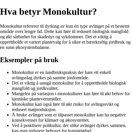
Hva betyr Monokultur?
Monokultur refererer til dyrking av kun én type avlinger på et bestemt
område over lengre tid. Dette kan føre til redusert biologisk mangfold
og økt sårbarhet for skadedyr og sykdommer. Det er viktig å
opprettholde et variert plantevalg for å sikre et bærekraftig jordbruk og
en sunn økosystembalanse.
Eksempler på bruk
Monokultur er en landbrukspraksis der bare ett enkelt
avlingsslag dyrkes på samme jordområde.
Det er viktig å unngå monokultur for å opprettholde biologisk
mangfold og jordkvalitet.
Mangelen på variasjon i monokulturer kan føre til økt behov for
kjemiske plantevernmidler.
Monokultur kan også føre til økt risiko for avlingssvikt og
redusert matproduksjon.
Å bruke avlinger som er tilpasset monokultur kan ha negative
konsekvenser for klimaet og økosystemet.
Ved å praktisere polikultur, der ulike avlinger dyrkes sammen,
kan man redusere behovet for kunstgjødsel.