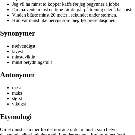
Jeg vil ha minst to kopper kaffe før jeg begynner å jobbe.
Du må vente minst en time før du går på trening etter å ha spist.
Vinden blåste minst 20 meter i sekundet under stormen.
Hun var minst like nervøs som meg før presentasjonen.
Synonymer
nødvendigst
lavest
minsteviktig
minst betydningsfullt
Antonymer
mest
maks
størst
viktigst
Etymologi
Ordet minst stammer fra det norrøne ordet minnstr, som betyr
tilsvarende eller i mindre grad. I moderne norsk brukes minst for å