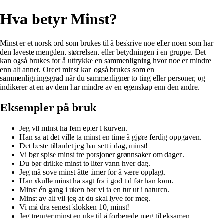
Hva betyr Minst?
Minst er et norsk ord som brukes til å beskrive noe eller noen som har
den laveste mengden, størrelsen, eller betydningen i en gruppe. Det
kan også brukes for å uttrykke en sammenligning hvor noe er mindre
enn alt annet. Ordet minst kan også brukes som en
sammenligningsgrad når du sammenligner to ting eller personer, og
indikerer at en av dem har mindre av en egenskap enn den andre.
Eksempler på bruk
Jeg vil minst ha fem epler i kurven.
Han sa at det ville ta minst en time å gjøre ferdig oppgaven.
Det beste tilbudet jeg har sett i dag, minst!
Vi bør spise minst tre porsjoner grønnsaker om dagen.
Du bør drikke minst to liter vann hver dag.
Jeg må sove minst åtte timer for å være opplagt.
Han skulle minst ha sagt fra i god tid før han kom.
Minst én gang i uken bør vi ta en tur ut i naturen.
Minst av alt vil jeg at du skal lyve for meg.
Vi må dra senest klokken 10, minst!
Jeg trenger minst en uke til å forberede meg til eksamen.