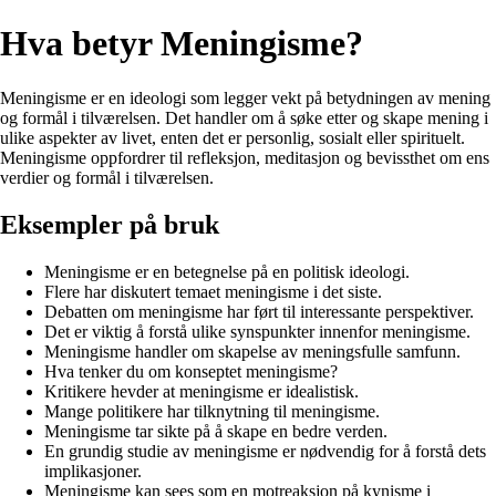
Hva betyr Meningisme?
Meningisme er en ideologi som legger vekt på betydningen av mening
og formål i tilværelsen. Det handler om å søke etter og skape mening i
ulike aspekter av livet, enten det er personlig, sosialt eller spirituelt.
Meningisme oppfordrer til refleksjon, meditasjon og bevissthet om ens
verdier og formål i tilværelsen.
Eksempler på bruk
Meningisme er en betegnelse på en politisk ideologi.
Flere har diskutert temaet meningisme i det siste.
Debatten om meningisme har ført til interessante perspektiver.
Det er viktig å forstå ulike synspunkter innenfor meningisme.
Meningisme handler om skapelse av meningsfulle samfunn.
Hva tenker du om konseptet meningisme?
Kritikere hevder at meningisme er idealistisk.
Mange politikere har tilknytning til meningisme.
Meningisme tar sikte på å skape en bedre verden.
En grundig studie av meningisme er nødvendig for å forstå dets
implikasjoner.
Meningisme kan sees som en motreaksjon på kynisme i