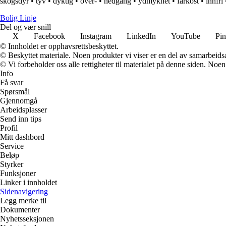
skogsdyr
•
tyv
•
dyktig
•
over-
•
nedgang
•
ydmykhet
•
farkost
•
innfri
Bolig Linje
Del og vær snill
X
Facebook
Instagram
LinkedIn
YouTube
Pin
© Innholdet er opphavsrettsbeskyttet.
© Beskyttet materiale. Noen produkter vi viser er en del av samarbeid
© Vi forbeholder oss alle rettigheter til materialet på denne siden. Noe
Info
Få svar
Spørsmål
Gjennomgå
Arbeidsplasser
Send inn tips
Profil
Mitt dashbord
Service
Beløp
Styrker
Funksjoner
Linker i innholdet
Sidenavigering
Legg merke til
Dokumenter
Nyhetsseksjonen