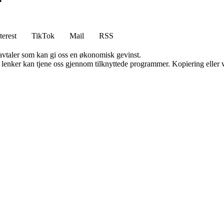
•
terest
TikTok
Mail
RSS
savtaler som kan gi oss en økonomisk gevinst.
n lenker kan tjene oss gjennom tilknyttede programmer. Kopiering eller v