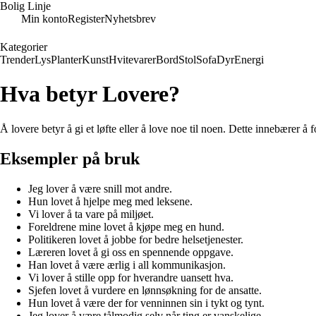
Bolig Linje
Min konto
Register
Nyhetsbrev
Kategorier
Trender
Lys
Planter
Kunst
Hvitevarer
Bord
Stol
Sofa
Dyr
Energi
Hva betyr Lovere?
Å lovere betyr å gi et løfte eller å love noe til noen. Dette innebærer å f
Eksempler på bruk
Jeg lover å være snill mot andre.
Hun lovet å hjelpe meg med leksene.
Vi lover å ta vare på miljøet.
Foreldrene mine lovet å kjøpe meg en hund.
Politikeren lovet å jobbe for bedre helsetjenester.
Læreren lovet å gi oss en spennende oppgave.
Han lovet å være ærlig i all kommunikasjon.
Vi lover å stille opp for hverandre uansett hva.
Sjefen lovet å vurdere en lønnsøkning for de ansatte.
Hun lovet å være der for venninnen sin i tykt og tynt.
Jeg lover å være tålmodig selv når ting er vanskelige.