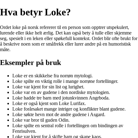
Hva betyr Loke?
Ordet loke på norsk refererer til en person som opptrer utspekulert,
lurende eller ikke helt ærlig. Det kan også bety å tulle eller skjemme
seg, spesielt i en leken eller spøkefull kontekst. Ordet blir ofte brukt for
å beskrive noen som er småfrekk eller lurer andre på en humoristisk
måte.
Eksempler på bruk
Loke er en skikkelse fra norrøn mytologi.
Loke spilte en viktig rolle i mange norrøne fortellinger.
Loke var kjent for sin list og lurighet.
Loke var en av gudene i den nordiske mytologien.
Loke hadde tre barn med jotunkvinnen Angrboda.
Loke er også kjent som Loke Lurifax.
Loke forårsaket mange intriger og konflikter blant gudene.
Loke søkte hevn mot de andre gudene i Asgard.
Loke var bror til guden Odin.
Loke spilte en sentral rolle i fortellingen om bindingen av
Fenrisulven.
Loke var kjent for å skifte ham og skape kaos.