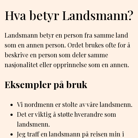
Hva betyr Landsmann?
Landsmann betyr en person fra samme land
som en annen person. Ordet brukes ofte for å
beskrive en person som deler samme
nasjonalitet eller opprinnelse som en annen.
Eksempler på bruk
Vi nordmenn er stolte av våre landsmenn.
Det er viktig å støtte hverandre som
landsmenn.
Jeg traff en landsmann på reisen min i