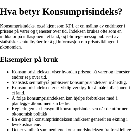
Hva betyr Konsumprisindeks?
Konsumprisindeks, også kjent som KPI, er en måling av endringer i
prisene på varer og tjenester over tid. Indeksen brukes ofte som en
indikator på inflasjonen i et land, og blir regelmessig publisert av
statistiske sentralbyråer for å gi informasjon om prisutviklingen i
økonomien.
Eksempler på bruk
Konsumprisindeksen viser hvordan prisene på varer og tjenester
endrer seg over tid.
Statistisk sentralbyrå publiserer konsumprisindeksen månedlig.
Konsumprisindeksen er et viktig verktøy for å måle inflasjonen i
et land.
Å følge konsumprisindeksen kan hjelpe forbrukere med å
planlegge økonomien sin bedre.
Regjeringen tar hensyn til konsumprisindeksen når de utformer
økonomisk politikk.
En økning i konsumprisindeksen indikerer generelt en økning i
levekostnadene.
Det er vanlig å sammenligne konsumprisindeksen fra forskjellige