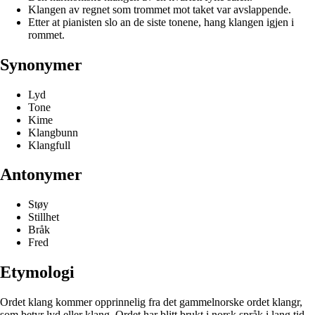
Klangen av regnet som trommet mot taket var avslappende.
Etter at pianisten slo an de siste tonene, hang klangen igjen i
rommet.
Synonymer
Lyd
Tone
Kime
Klangbunn
Klangfull
Antonymer
Støy
Stillhet
Bråk
Fred
Etymologi
Ordet klang kommer opprinnelig fra det gammelnorske ordet klangr,
som betyr lyd eller klang. Ordet har blitt brukt i norsk språk i lang tid