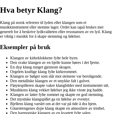
Hva betyr Klang?
Klang på norsk refererer til lyden eller klangen som et
musikkinstrument eller stemme lager. Ordet kan også brukes mer
generelt for å beskrive lydkvaliteten eller resonansen av en lyd. Klang
er viktig i musikk for å skape stemning og følelser.
Eksempler på bruk
Klangen av kirkeklokkene fylte hele byen.
Den svake klangen av en bjelle kunne høres i det fjerne.
En dyp klang runget gjennom skogen.
Orgelets kraftige klang fylte kirkerommet.
Klangen av bølger som slår mot steinene var beroligende.
Den metalliske klangen av et smykke falt i gulvet.
Fløytespilleren skapte vakre klangbilder med instrumentet sitt.
Musikkens klang vekket følelser jeg ikke visste jeg hadde.
Klangen av latter fylte rommet og skapte en god stemning.
Det mystiske klangspillet ga en følelse av eventyr.
Bjellens klang varslet om at det var på tide å dra hjem.
Gitarstrengenes dype klang skapte en atmosfære av tristhet.
Den harmoniske klangen av en kvartett fylte salen.